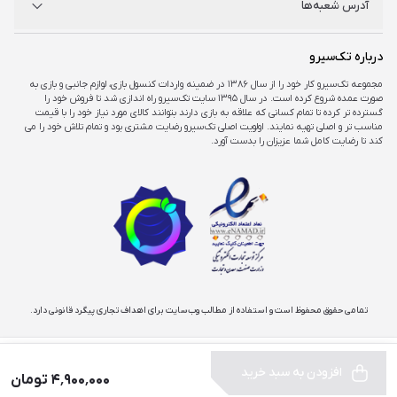
آدرس شعبه‌ها
راهنمای اکانت‌ها
شرایط و ضمانت کالا
شرایط و قوانین
شعبه مرکزی
درباره تک‌سیرو
تهران، ميدان امام خمينی ، ابتدای فردوسی جنوبی ، پاساژ مرکزی ،طبقه همکف ، پلاک ۷
مجموعه تک‌سیرو کار خود را از سال ۱۳۸۶ در ضمینه واردات کنسول بازی، لوازم جانبی و بازی به
صورت عمده شروع کرده است. در سال ۱۳۹۵ سایت تک‌سیرو راه اندازی شد تا فروش خود را
شعبه چارسو
گسترده تر کرده تا تمام کسانی که علاقه به بازی دارند بتوانند کالای مورد نیاز خود را با قیمت
تهران، خیابان جمهوری، تقاطع حافظ، پاساژ چارسو، طبقه منفی یک، پلاک A۴۸
مناسب تر و اصلی تهیه نمایند. اولویت اصلی تک‌سیرو رضایت مشتری بود و تمام تلاش خود را می
کند تا رضایت کامل شما عزیزان را بدست آورد.
شعبه اپال
تهران، شهرک غرب، بلوار فرحزادی، میدان کتاب، مجتمع اپال، طبقه هفت، واحد ۷۳۶
تمامی حقوق محفوظ است و استفاده از مطالب وب‌سایت برای اهداف تجاری پیگرد قانونی دارد.
افزودن به سبد خرید
۴٬۹۰۰٬۰۰۰ تومان
فروشگاه
دسته‌بندی
سبد خرید
پروفایل
بیشتر