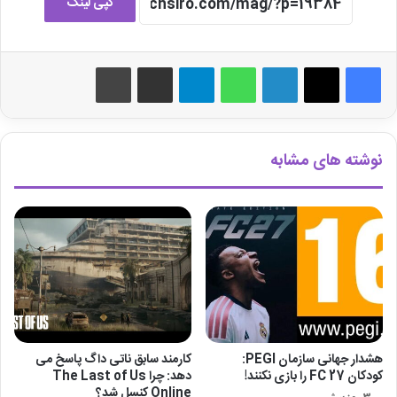
کپی لینک
لینکدین
واتس آپ
تلگرام
اشتراک گذاری از طریق ایمیل
چاپ
نوشته های مشابه
هشدار جهانی سازمان PEGI:
کارمند سابق ناتی داگ پاسخ می
کودکان FC 27 را بازی نکنند!
دهد: چرا The Last of Us
Online کنسل شد؟