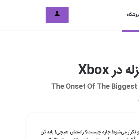
تغییر پوسته
جستجو برای
وشگاه
ر Xbox
The Onset Of The Biggest 
د و تکرار می‌شود! چاره چیست؟ راستش هیچی! باید تن