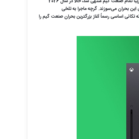
داد و از آن به هر نحوی که شده عبور کرد. صنعت گیم هم چنین حکایتی دارد. بعد از دوران سیاه دهه 80 میلادی که به ورشکستگی تقریباً تمام صنعت گیم منتهی شد، حالا در سال 2026
ثناء هم ندارد؛ از صغیر این صنعت بگیرید تا کبیر آن که PlayStation و Xbox باشند در آتش این بحران می‌سوزند. گرچه ماجرا به تلخی
80 میلادی نیست، اما دیدن موج گسترده تعطیلی‌ها و تعدیلی‌ها دل هر کسی را می‌لرازند. حالا هم Xbox با خانه تکانی اساسی رسماً آغاز بزرگترین بحران صنعت گیم را