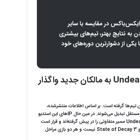
یکس‌باکس در مقایسه با سایر
ن به نتایج بهتر، تیم‌های بیشتری
 یکی از دشوارترین دوره‌های خود
Double Fine و Compulsion مستقل شدند؛ Ninja Theory و Undead Labs به مالکان جدید واگذار
 تیم‌ها گرفته است. بر اساس اطلاعات منتشرشده،
استودیوهای Double Fine Productions و Compulsion Games از ساختار ایکس ‌باکس جدا شده و بار دیگر به استودیوهایی مستقل تبدیل می‌شوند. در عین حال IPهای این استدیو
در اختیار آن‌ها باقی می‌ماند و منابع لازم هم به آن‌ها اختصاص داده خواهد شد. در مقابل، دو استودیوی Ninja Theory و Undead Labs مسیر متفاوتی را در پیش گرفته‌اند و قرار است
به شرکت‌های جدید واگذار شوند. صدالبته این انتقال به معنای کنسل شدن دو بازی مورد انتظار طرفداران ایکس باکس یعنی Senua و State of Decay 3 نیست و هر دو بازی مراحل