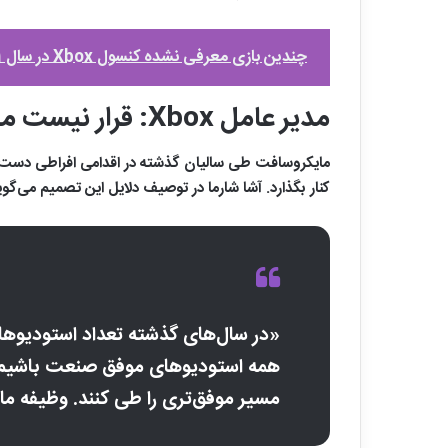
چندین بازی معرفی نشده کنسول Xbox در سال 2021 منتشر خواهند شد
مدیر عامل Xbox: قرار نیست مالک همه استدیوهای موفق باشیم!
مایکروسافت طی سالیان گذشته در اقدامی افراطی دست 
کنار بگذارد. آشا شارما در توصیف دلایل این تصمیم می‌گوی
«در سال‌های گذشته تعداد استودیوهای 
همه استودیوهای موفق صنعت باشیم. تج
مسیر موفق‌تری را طی کنند. وظیفه ما ا