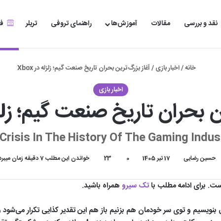
نقد و بررسی
مقالات
آموزش‌ها
راهنمای تروفی
تریلر
فر
خانه
/
اخبار بازی
/
آغاز بزرگ‌ترین بحران تاریخ صنعت گیم؛ زلزله در Xbox
اخبار بازی
 بحران تاریخ صنعت گیم؛ زلزله د
Crisis In The History Of The Gaming Indus
حسین رضایی
17 تیر 1405
0
23
خواندن این مطلب 7 دقیقه زمان میبرد
ت. برای ادامه مطلب با
تک سیرو
همراه باشید.
بنویسیم و توی سر خودمان هم بزنیم باز هم این تقدیر کذایی تکرار می‌شو