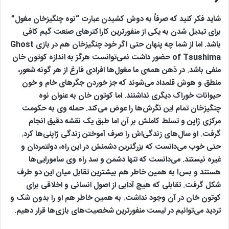
شاید فکر کنید که صرفاً به دوش کشیدن عبارت “نوه چنگیزخان مغول”
برای تبدیل شدن به یکی از منفورترین کاراکترهای صنعت گیم کافی
باشد. اما از شما چه پنهان حتی اگر خود چنگیزخان هم در بازی Ghost
of Tsushima حضور داشت نمی‌توانست هرگز به اندازه کوتون خان
منفی باشد. در ذهن همه‌ی ما مغول‌ها افرادی فارغ از هر گونه شعور،
منطق و هوش قلمداد می‌شوند که جز خوردن جگرهای خام و خون
حیوانات خوراک دیگری نداشتند. اما کوتون خان به عنوان نوه
چنگیزخان تمام این نگرش‌ها را عوض می‌کند. حمله وی به حکومت
مرکزی ژاپن و تسلط کاملش بر آن اما طبق یک نقشه دقیق انجام
گرفت. او سال‌های زندگی‌اش را صرف آموختن زندگی ژاپنی‌ها کرد.
حتی خوب می‌دانست که بزرگترین دشمنش در این راه، دولتمردان و
غیره نیستند. می‌دانست که تنها دشمن و سد راه وی سامورایی‌ها
هستند و بس! به همین خاطر هم بیشترین تقابل میان این دو طرف
شکل گرفت. تقابلی که هیچ آدابی از اصول انسانی و اخلاقی برای
کوتون خان در آن وجود نداشت. به همین خاطر هم او را بدون شک و
تردید می‌توانیم در لیست منفورترین شخصیت‌های بازی‌ها قرار دهیم.