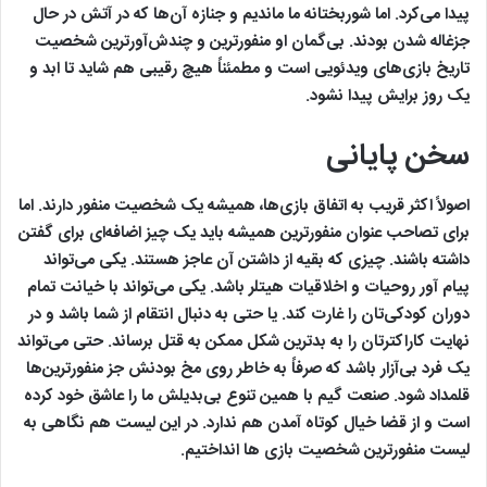
پیدا می‌کرد. اما شوربختانه ما ماندیم و جنازه آن‌ها که در آتش در حال
جزغاله شدن بودند. بی‌گمان او منفورترین و چندش‌آورترین شخصیت
تاریخ بازی‌های ویدئویی است و مطمئناً هیچ رقیبی هم شاید تا ابد و
یک روز برایش پیدا نشود.
سخن پایانی
اصولاً اکثر قریب به اتفاق بازی‌ها، همیشه یک شخصیت منفور دارند. اما
برای تصاحب عنوان منفورترین همیشه باید یک چیز اضافه‌ای برای گفتن
داشته باشند. چیزی که بقیه از داشتن آن عاجز هستند. یکی می‌تواند
پیام آور روحیات و اخلاقیات هیتلر باشد. یکی می‌تواند با خیانت تمام
دوران کودکی‌تان را غارت کند. یا حتی به دنبال انتقام از شما باشد و در
نهایت کاراکترتان را به بدترین شکل ممکن به قتل برساند. حتی می‌تواند
یک فرد بی‌آزار باشد که صرفاً به خاطر روی مخ بودنش جز منفورترین‌ها
قلمداد شود. صنعت گیم با همین تنوع بی‌بدیلش ما را عاشق خود کرده
است و از قضا خیال کوتاه آمدن هم ندارد. در این لیست هم نگاهی به
لیست منفورترین شخصیت بازی ها انداختیم.