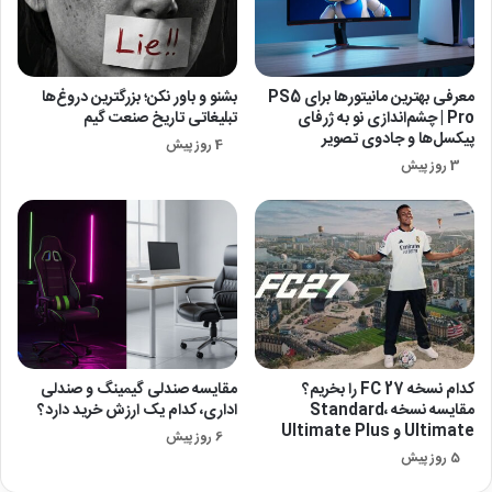
معرفی بهترین مانیتورها برای ‎PS5
بشنو و باور نکن؛ بزرگترین دروغ‌ها
Pro‎ | چشم‌اندازی نو به ژرفای
تبلیغاتی تاریخ صنعت گیم
پیکسل‌ها و جادوی تصویر
4 روز پیش
3 روز پیش
کدام نسخه FC 27 را بخریم؟
مقایسه صندلی گیمینگ و صندلی
مقایسه نسخه Standard،
اداری، کدام یک ارزش خرید دارد؟
Ultimate و Ultimate Plus
6 روز پیش
5 روز پیش