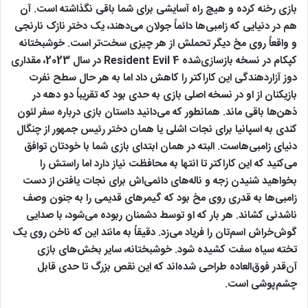
بازی رخنه کرده و هیچ راه آسایشی برای شما باقی نگذاشته است. آن
هم در دنیایی که زامبی‌ها دائماً جولان می‌دهند، یک دختر نازک نارنجی
و واقعاً روی مخ دیگر تحملش از هر چیزی سخت‌تر است. خوشبختانه
کپکام در نسخه بازسازی‌شده Resident Evil 4 در سال 2023، مقداری
دوز آزاردهندگی این کاراکتر را کاهش داد اما به هر حال سطح نفرت
بازیکنان از او در نسخه اصلی بازی به حدی بود که تقریباً دو دهه در
ذهن‌ها باقی ماند. همانطور که می‌دانید داستان بازی درباره سفر لئون
کندی به اسپانیا برای نجات اشلی یا همان دختر رئیس جمهور از چنگال
دنیای زامبی‌هاست. البته در همان ابتدای بازی شما با خودتان توافق
می‌کنید که این کاراکتر تا انتها به محافظت نیاز دارد اما راستش را
بخواهید شنیدن زجه و ناله‌های دائمی‌اش برای نجات یافتن از دست
زامبی‌ها به قدری روی مخ بود که گیمرهای قدیمی را به جنون وصف
ناشدنی کشاند. هر بار که او توسط دشمنان ربوده می‌شود، با صدایی
گوش‌خراش اسم‌تان را فریاد می‌زد. دقیقاً به مانند این که ناخن روی یک
تخته سیاه سفت کشیده شود. خوشبختانه، سایر بخش‌های بازی
آن‌قدر فوق‌العاده طراحی شده‌اند که این نقص بزرگ تا حدی قابل
چشم‌پوشی است.