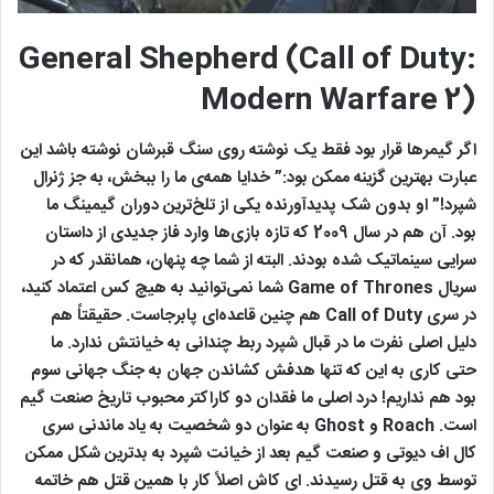
General Shepherd (Call of Duty:
Modern Warfare 2)
اگر گیمرها قرار بود فقط یک نوشته روی سنگ قبرشان نوشته باشد این
عبارت بهترین گزینه ممکن بود:” خدایا همه‌ی ما را ببخش، به جز ژنرال
شپرد!” او بدون شک پدیدآورنده یکی از تلخ‌ترین دوران گیمینگ ما
بود. آن هم در سال 2009 که تازه بازی‌ها وارد فاز جدیدی از داستان
سرایی سینماتیک شده بودند. البته از شما چه پنهان، همانقدر که در
سریال Game of Thrones شما نمی‌توانید به هیچ کس اعتماد کنید،
در سری Call of Duty هم چنین قاعده‌ای پابرجاست. حقیقتاً هم
دلیل اصلی نفرت ما در قبال شپرد ربط چندانی به خیانتش ندارد. ما
حتی کاری به این که تنها هدفش کشاندن جهان به جنگ جهانی سوم
بود هم نداریم! درد اصلی ما فقدان دو کاراکتر محبوب تاریخ صنعت گیم
است. Roach و Ghost به عنوان دو شخصیت به یاد ماندنی سری
کال اف دیوتی و صنعت گیم بعد از خیانت شپرد به بدترین شکل ممکن
توسط وی به قتل رسیدند. ای کاش اصلاً کار با همین قتل هم خاتمه