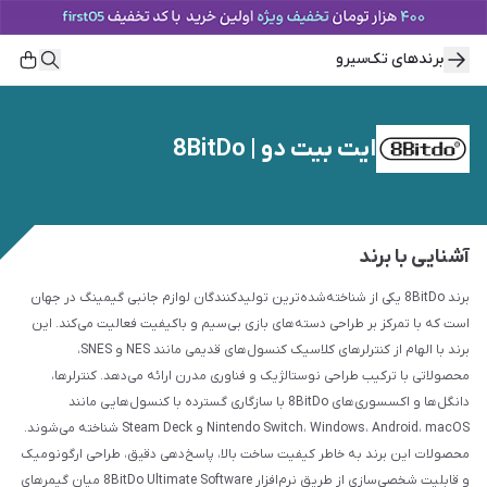
برند‌های تک‌سیرو
ایت بیت دو | 8BitDo
آشنایی با برند
برند 8BitDo یکی از شناخته‌شده‌ترین تولیدکنندگان لوازم جانبی گیمینگ در جهان
است که با تمرکز بر طراحی دسته‌های بازی بی‌سیم و باکیفیت فعالیت می‌کند. این
برند با الهام از کنترلرهای کلاسیک کنسول‌های قدیمی مانند NES و SNES،
محصولاتی با ترکیب طراحی نوستالژیک و فناوری مدرن ارائه می‌دهد. کنترلرها،
دانگل‌ها و اکسسوری‌های 8BitDo با سازگاری گسترده با کنسول‌هایی مانند
Nintendo Switch، Windows، Android، macOS و Steam Deck شناخته می‌شوند.
محصولات این برند به خاطر کیفیت ساخت بالا، پاسخ‌دهی دقیق، طراحی ارگونومیک
و قابلیت شخصی‌سازی از طریق نرم‌افزار 8BitDo Ultimate Software میان گیمرهای