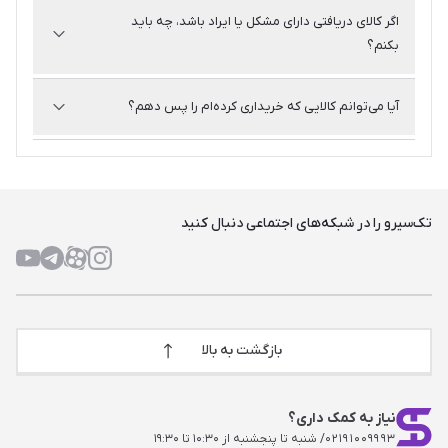
پاسخ
اطلاعات مربوط به ضمانت هر کالا در صفحه مشخصات همان
اگر کالای دریافتی دارای مشکل یا ایراد باشد، چه باید
کالا درج شده است.
بکنم؟
پاسخ
در صورت مشاهده مشکل در کالا، می‌توانید حداکثر تا ۷ روز
آیا می‌توانم کالایی که خریداری کرده‌ام را پس دهم؟
پس از تحویل سفارش با بخش خدمات مشتریان تماس گرفته
و مراحل بازگشت کالا و دریافت خدمات گارانتی را طی کنید.
پاسخ
بازگرداندن کالا فقط در صورت داشتن مشکل فنی، مغایرت با
سفارش یا ایراد بسته‌بندی و در چارچوب قوانین تک سیرو
امکان‌پذیر است.
تک‌سیرو را در شبکه‌های اجتماعی دنبال کنید
بازگشت به بالا
نیاز به کمک داری؟
۰۲۱۹۱۰۰۹۹۹۳
/ شنبه تا پنجشنبه از ۱۰:۳۰ تا ۱۹:۳۰