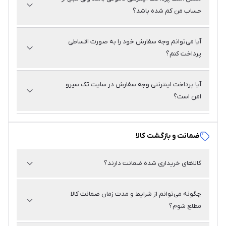
تا سقف مبلغ مشخصی امکان‌پذیر است.
حساب من کم شده باشد؟
پاسخ
بله، در این صورت معمولاً مبلغ طی ۷۲ ساعت به حساب شما
آیا می‌توانم وجه سفارش خود را به صورت اقساطی
باز می‌گردد. اگر مبلغ بازنگشت، باید با بانک خود تماس بگیرید.
پرداخت کنم؟
پاسخ
خیر، در حال حاضر پرداخت اقساطی در تک سیرو وجود ندارد.
آیا پرداخت اینترنتی وجه سفارش در سایت تک سیرو
امن است؟
پاسخ
بله، با رعایت مواردی مانند استفاده از آدرس سایت با https،
وجود قفل امنیتی در نوار آدرس، و انجام پرداخت از درگاه‌های
ضمانت و بازگشت کالا
معتبر، پرداخت اینترنتی امن است.
کالاهای خریداری شده ضمانت دارند؟
پاسخ
بله، تمامی کالاهای عرضه شده در تک سیرو همراه با ضمانت
چگونه می‌توانم از شرایط و مدت زمان ضمانت کالا
رسمی شرکت‌های معتبر ارائه می‌شوند.
مطلع شوم؟