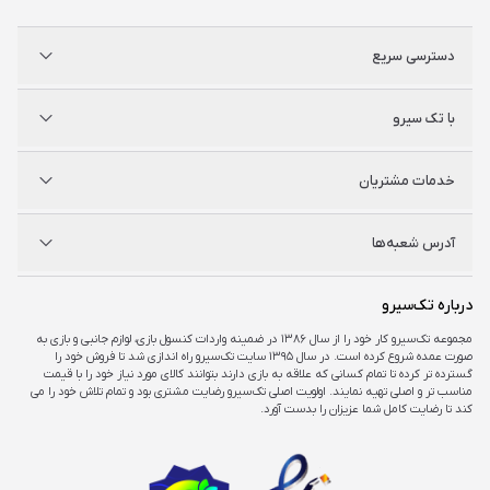
دسترسی سریع
پلی استیشن
با تک سیرو
ایکس‌باکس
نینتندو
شگفت سیرو
درباره ما
خدمات مشتریان
راه‌های ارتباطی
فروشگاه‌های حضوری
مجله خبری
سوالات متداول
آدرس شعبه‌ها
راهنمای اکانت‌ها
شرایط و ضمانت کالا
شرایط و قوانین
شعبه مرکزی
درباره تک‌سیرو
تهران، ميدان امام خمينی ، ابتدای فردوسی جنوبی ، پاساژ مرکزی ،طبقه همکف ، پلاک ۷
مجموعه تک‌سیرو کار خود را از سال ۱۳۸۶ در ضمینه واردات کنسول بازی، لوازم جانبی و بازی به
صورت عمده شروع کرده است. در سال ۱۳۹۵ سایت تک‌سیرو راه اندازی شد تا فروش خود را
شعبه چارسو
گسترده تر کرده تا تمام کسانی که علاقه به بازی دارند بتوانند کالای مورد نیاز خود را با قیمت
تهران، خیابان جمهوری، تقاطع حافظ، پاساژ چارسو، طبقه منفی یک، پلاک A۴۸
مناسب تر و اصلی تهیه نمایند. اولویت اصلی تک‌سیرو رضایت مشتری بود و تمام تلاش خود را می
کند تا رضایت کامل شما عزیزان را بدست آورد.
شعبه اپال
تهران، شهرک غرب، بلوار فرحزادی، میدان کتاب، مجتمع اپال، طبقه هفت، واحد ۷۳۶