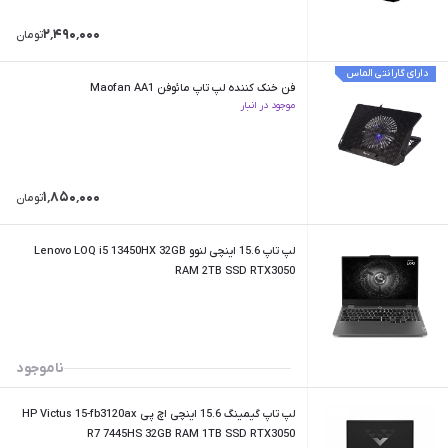
۲٬۴۹۰٬۰۰۰
تومان
دارای گارانتی الماس
فن خنک کننده لپ تاپ مائوفن Maofan AA1
موجود در انبار
۱٬۸۵۰٬۰۰۰
تومان
لپ تاپ 15.6 اینچی لنوو Lenovo LOQ i5 13450HX 32GB
RAM 2TB SSD RTX3050
ناموجود
لپ تاپ گیمینگ 15.6 اینچی اچ پی HP Victus 15-fb3120ax
R7 7445HS 32GB RAM 1TB SSD RTX3050