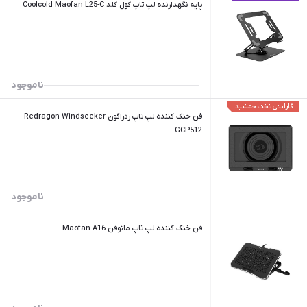
پایه نگهدارنده لپ تاپ کول کلد Coolcold Maofan L25-C
ناموجود
گارانتی تخت جمشید
فن خنک کننده لپ تاپ ردراگون Redragon Windseeker
GCP512
ناموجود
فن خنک کننده لپ تاپ مائوفن Maofan A16