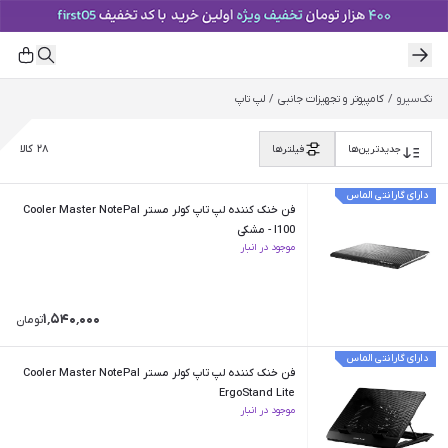
تک‌سیرو
/
کامپیوتر و تجهیزات جانبی
/
لپ تاپ
۲۸
کالا
جدیدترین‌ها
فیلترها
دارای گارانتی الماس
فن خنک کننده لپ تاپ کولر مستر Cooler Master NotePal
I100 - مشکی
موجود در انبار
۱٬۵۴۰٬۰۰۰
تومان
دارای گارانتی الماس
فن خنک کننده لپ تاپ کولر مستر Cooler Master NotePal
ErgoStand Lite
موجود در انبار