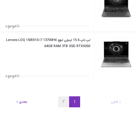
ناموجود
لپ تاپ 15.6 اینچی لنوو Lenovo LOQ 15IRX10 i7 13700HX
64GB RAM 3TB SSD RTX5050
ناموجود
۲
۱
قبلی
بعدی