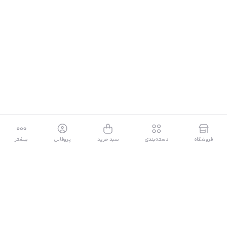
فروشگاه
دسته‌بندی
سبد خرید
پروفایل
بیشتر
توضیحات
شرکت سونی ( Sony ) بلاخره کنسول نسل نهمی خود یعنی پلی استیشن 5
(PlayStation 5) را معرفی کرد ، این کنسول در دو مدل PS5 دیسک خور و دیجیتالی
عرضه می شود .