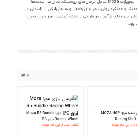
بهره‌گیری از فناوری‌های پیشرفته و استانداردهای صنعتی دقیق، محصولاتی باکیفیت و حرفه‌ای برای علاقه‌مندان به شبیه‌سازی رانندگی ارائه می‌دهد. تجهیزات Moza شامل فرمان‌های ریسینگ، پدال‌ها، استندها،
راحی شده‌اند. محصولات Moza با ترکیب دقت مهندسی، طراحی ارگونومیک و عملکرد روان، تجربه‌ای واقعی و هیجان‌انگیز از رانندگی در
لاش است تا با نوآوری در طراحی و ارتقاء کیفیت، مرز میان دنیای
۱۲
کالا
تعویض دنده موزا MOZA HGP
فرمان بازی موزا Moza R5 Bundle
Racing Shif
Racing Wheel برای PC
فقط ۱ عدد از این کالا مونده