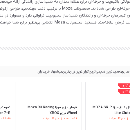
شاسی‌ها و انواع اکسسوری‌های جانبی است که برای کاربران مبتدی تا حرفه‌ای ط
میان گیمرهای حرفه‌ای و رانندگان شبیه‌ساز محبوبیت فراوانی دارد و همواره در ت
، محصولات Moza انتخابی بی‌نظیر برای شما خواهند بود.
سازی:
جدیدترین
قدیمی‌ترین
گران‌ترین
ارزان‌ترین
پیشنهاد خریداران
افزونه پدال کلاچ موزا MOZA SR-P
فرمان بازی موزا Moza R3 Racing
Lite Clut
Wheel برای XBOX
ter 7+R
فقط ۱ عدد از این کالا مونده
فقط ۱ عدد از این کالا مونده