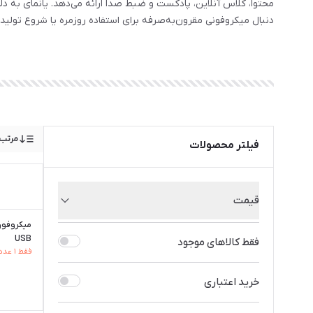
دنبال میکروفونی مقرون‌به‌صرفه برای استفاده روزمره یا شروع تولید محتوا هستید، Yanmai می‌توان
مرتب‌
فیلتر محصولات
قیمت
از
تا
USB
فقط کالاهای موجود
فقط ۱ عدد از این کالا مونده
تومان
تومان
خرید اعتباری
کمتر از 1 میلیون
از1 تا 2/5 میلیون
از2/5 تا 5 میلیون
از 5 تا 10 میلیون
بیشتر از 10 میلیون