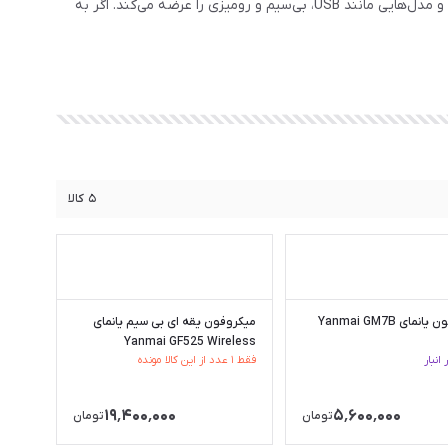
محتوا، کلاس آنلاین، پادکست و ضبط صدا ارائه می‌دهد. یانمای به دلیل قیمت مناسب، طراحی کاربرپسند و تنوع مدل‌ها در بازار جهانی محبوب شده و مدل‌هایی مانند USB، بی‌سیم و رومیزی را عرضه می‌کند. اگر به
۵
کالا
میکروفون یانمای Yanmai GM7B
میکروفون یقه ای بی سیم یانمای
Yanmai GF525 Wireless
انبار
فقط ۱ عدد از این کالا مونده
۱۹٬۴۰۰٬۰۰۰
۵٬۶۰۰٬۰۰۰
تومان
تومان