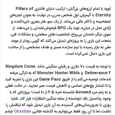
آوود با تمام آرزوهای بزرگش؛ ترکیب دنیای فانتزی Pillars of
Eternity با گیم‌پلی اول شخص مدرن، در نهایت به عنوان تجربه‌ای
نصفه‌نیمه و ناکام باقی می‌ماند. از یک سو، هنر بصری خیره‌کننده و
آزادی عمل در مبارزه، نوید یک RPG فراموش‌نشدنی را می‌دهند. از
سوی دیگر، داستان بی‌روح، شخصیت‌های سطحی، و مشکلات فنی
متعدد، این بازی را به پروژه‌ای تبدیل می‌کنند که گویی زودتر از موعد
مقرر به بازار رسیده یا تیم سازنده مسیر و هدف مشخصی را از ساخت
این بازی دنبال نمی‌کرده است.
با توجه به قیمت 70 دلاری و رقبای سنگینی مانند Kingdom Come:
Deliverance 2 و Monster Hunter Wilds که به تازگی عرضه
شده‌اند، توصیه می‌کنم یا از طریق Game Pass این بازی را تجربه کنید
یا تا انتشار پچ‌های اساسی و کاهش قیمت صبر نمایید. در حالت فعلی
و به زعم من، Avowed شایسته نمره 6.5 از 10 است؛ پروژه‌ای که با
وجود پتانسیل بالا، نتوانسته از سایه سنگین انتظارات فرار کند. شاید
روزی با به‌روزرسانی‌های گسترده، به آن بازی تبدیل شود که لیاقتش را
داشت، اما تا آن روز، فقط می‌توانیم به گذشته طلایی
Obsidian
چشم