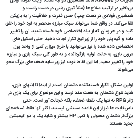
مبارزات در Avowed مانند شمشیری دو لبه است؛ از یک طرف، آزادی
بی‌نظیر در ترکیب سلاح‌ها (مثلاً تبری زینتی در دست راست و
شمشیری فولادی در دست چپ) حس قدرت و خلاقیت را به بازیکن
القا می‌کند. در واقع شما می‌تواند سبک مبارزه منحصر به فرد خود را خلق
کنید و در هر زمان که از بیلد اختصاصی خود خسته شدید، آن را تغییر
داده و گیم‌پلی خود را از زیر تیغ تکرار نجات دهید. حتی اسکیل‌های
اختصاص داده شده را نیز می‌توانید با خرج میزان کمی از واحد پول
درون بازی، به حالت اولیه بازگردانده و به طور کلی سبک بازی و مبارزه
خود را تغییر دهید. اما این نقاط قوت نیز زیر سایه ضعف‌های بزرگ محو
می‌شوند.
اولین مشکل، تکرار خسته‌کننده دشمنان است. از ابتدا تا انتهای بازی،
شاید تنوع دشمنان به هفت عدد نرسد و این موضوع برای یک بازی در
ژانر RPG نه تنها یک نقطه ضعف، بلکه خجالت‌آور است. حتی
باس‌فایت‌ها نیز از این قاعده مستثنی نیستند، اکثر آنها فقط نسخه‌های
بزرگ‌تر دشمنان معمولی با کمی HP بیشتر و شاید یک یا دو انیمیشن
جدید هستند.