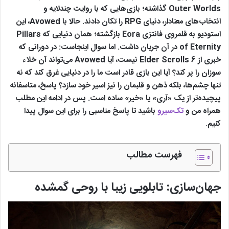
Outer Worlds گذاشته؛ بازی‌هایی که با روایت چندلایه و
انتخاب‌های معنادار، دنیای RPG را تکان دادند. حالا با Avowed، این
استودیو به قلمروی فانتزی Eora بازگشته؛ همان دنیایی که Pillars
of Eternity در آن جریان داشت. اما سوال اینجاست: در دورانی که
خبری از Elder Scrolls 6 نیست، آیا Avowed می‌تواند آن خلاء
سوزان را پر کند؟ آیا این بازی قادر است ما را در دنیایی غرق کند که نه
تنها چشم‌ها، بلکه ذهن و قلبمان را نیز اسیر خود سازد؟ پاسخ، متاسفانه
پیچیده‌تر از یک «آری» یا «خیر» ساده است. پس در ادامه این مطلب
همراه من و
تک‌سیرو
باشید تا پاسخ مناسبی را برای این سوال پیدا
کنیم.
فهرست مطالب
جهان‌سازی: تابلویی زیبا با روحی گمشده