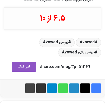
6.5 از 10
Avowed
بررسی Avowed
بررسی بازی Avowed
کپی لینک
لینکدین
واتس آپ
تلگرام
اشتراک گذاری از طریق ایمیل
چاپ