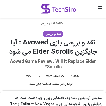
منو
ورود
جستجو برای
خانه
/
نقد و بررسی
نقد و بررسی
نقد و بررسی بازی Avowed : آیا
جایگزین Elder Scrolls می شود
Aowed Game Review : Will It Replace Elder
Scrolls?
OHAM
15 اسفند 1403
0
230
خواندن این مطلب 5 دقیقه زمان میبرد
استودیو آبسیدین مانند یک قصه‌گوی پیر و چیره‌دست است که
ردپایش را روی گنجینه‌هایی چون Fallout: New Vegas و The