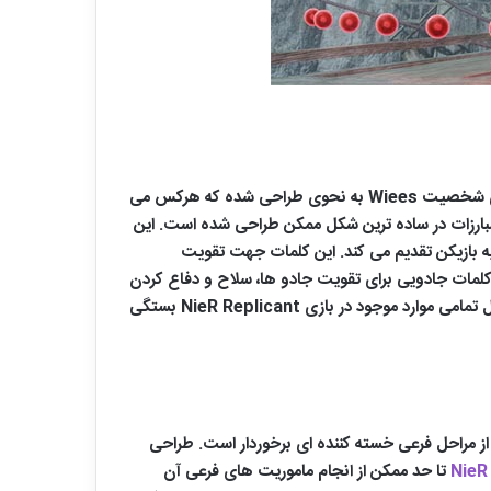
یکی از نکات قابل توجه نسخه بازسازی شده NieR Replicant وجود تنوع زیاد میان جادو های Weiss است. در این بازی جادو های شخصیت Wiees به نحوی طراحی شده که هرکس می
NieR Re از پیچیدگی خاصی برخوردار نبوده و سبک مبارزات در ساده ترین شکل ممکن طراحی شده است. این
عنوان پاداش به بازیکن تقدیم می کند. این کلمات جهت تقویت
لمات جادویی برای تقویت جادو ها، سلاح و دفاع کردن
استفاده نماید. همچنین کسب XP در بازی NieR Replicant باعث ارتقای سطح بازیکن و در نهایت قوی‌تر شدن آن خواهد شد. درکل تمامی موارد موجود در بازی NieR Replicant بستگی
صلی برای مراحل آن استفاده کرده اند. نسخه بازسازی شده این بازی که در سال 2021 انتشار یافته از مراحل فرعی خسته کننده ای برخوردار است. طراحی
تا حد ممکن از انجام ماموریت های فرعی آن