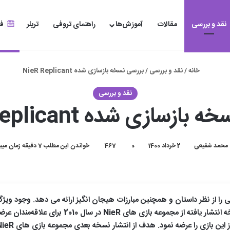
نقد و بررسی
مقالات
آموزش‌ها
راهنمای تروفی
تریلر
فر
خانه
/
نقد و بررسی
/
بررسی نسخه بازسازی شده NieR Replicant
نقد و بررسی
ازسازی شده NieR Replicant
محمد شفیعی
2 خرداد 1400
0
467
خواندن این مطلب 7 دقیقه زمان میبرد
NieR Replic تجربه بسیار خوبی را از نظر داستان و همچنین مبارزات هیجان انگیز ارائه می د
فراموش نشدنی را برای بازیکن به ارمغان آورد. اولین نس