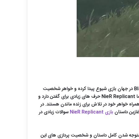
داستان این بازی سرگذشت برادری است که می خواهد خواهر خود را به هر طریقی که شده نجات دهد. در واقع بیماری Black Scrawl در جهان بازی شیوع پیدا کرده و خواهر شخصیت
اصلی بازی نیز به این بیماری دچار شده است. شروع داستان یک بازی آن هم با یک ایده بسیار ساده شاید کمی عجیب به نظر برسد اما NieR Replicant حرف های زیادی برای گفتن دارد و
همراه خواهر خود در تلاش برای زنده ماندن هستند. در
غازین داستان
بازی NieR Replicant
سوالات زیادی در
نظور برای متوجه شدن کامل داستان و شخصیت پردازی های این