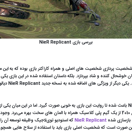
بررسی بازی NieR Replicant
ی از ویژگی های بسیار خوب بازی NieR Replicant شخصیت پردازی‌ شخصیت های اصلی و همراه کاراکتر با
به ارائه یک داستان خوشحال کننده و شاد بپردازد. بلکه داستان استفاده شده در این ب
ویدیویی بوده ک
اضافه شدن این موارد به نسخه بازسازی NieR Replicant باعث شده تا روایت این بازی به خوبی صورت گیرد.
بازی است. بهتر است بدانید که نسخه عرضه شده در سال 2010 از یک گیم پلی کلاسیک همراه با المان های 
خه بازسازی شده
NieR Replicant
بازی به این صورت است که شخصیت اصلی بازی باید با استفاده از سلاح هایی هم