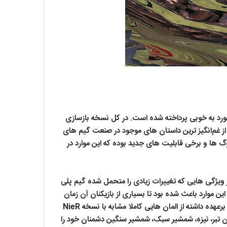
زی بوده که به این مورد به خوبی پرداخته شده است. در کل نسخه بازسازی
ازی یکی از غم‌انگیز ترین داستان های موجود در صنعت گیم های
ه احساسات بازیکنان را درگیر خود می کند. یکی دیگر از ویژگی های اضافه شده به نسخه جدید NieR Replicant دیالوگ ها و برخی قابلیت های جدید بوده که این موارد در
 اما در این میان یکی از ویژگی هایی که تغییرات زیادی را متحمل شده گیم پلی
سخت بهره می‌برد. وجود این موارد باعث شده بود تا بسیاری از بازیکنان آن زمان
که استودیو توی‌لاجیک وظیفه توسعه آن را برعهده داشته از المان هایی کاملا مشابه با نسخه NieR
چون تبر، نیزه، شمشیر سبک، شمشیر سنگین دشمنان خود را