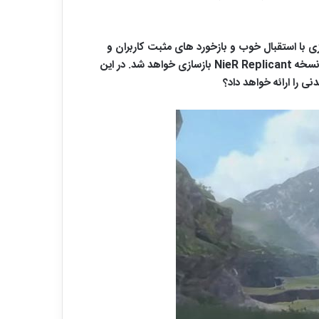
ک بازی عرضه شد. انتشار این بازی با استقبال خوب و بازخورد های مثبت کاربران و
منتقدان روبرو گردید. ناشر این بازی به مناسبت 10 سالگی این مجموعه و همچنین فروش خوب بازی NieR Automata اعلام کرد که نسخه NieR Replicant بازسازی خواهد شد. در این
نی را ارائه خواهد داد؟