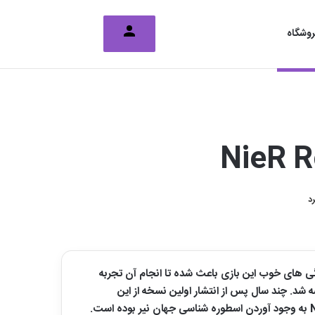
تغییر پوسته
جستجو برای
وشگاه
هد. وجود ویژگی های خوب این بازی باعث شده تا انجام آن تجربه
خه انتشار یافته از مجموعه بازی های NieR در سال 2010 برای علاقه‌مندان عرضه شد. چند سال پس از انتشار اولین نسخه از این
مجموعه، کارگردان آن یعنی آقای یوکو تارو نسخه دیگری از این بازی را عرضه نمود. هدف از انتشار نسخه بعدی مجموعه بازی های NieR به وجود آوردن اسطوره شناسی جهان نیر بوده است.