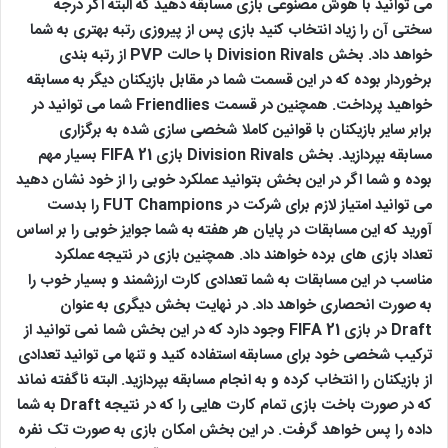
می توانید با هوش مصنوعی بازی مسابقه دهید که البته اگر درجه
سختی آن را زیاد انتخاب کنید بازی پس از پیروزی رتبه بهتری به شما
خواهد داد. بخش Division Rivals با حالت PVP از رتبه بندی
برخوردار بوده که در این قسمت شما در مقابل بازیکنان دیگر به مسابقه
خواهید پرداخت. همچنین در قسمت Friendlies شما می توانید در
برابر سایر بازیکنان با قوانین کاملا شخصی سازی شده به برگزاری
مسابقه بپردازید. بخش Division Rivals بازی FIFA 21 بسیار مهم
بوده و شما اگر در این بخش بتوانید عملکرد خوبی را از خود نشان دهید
می توانید امتیاز لازم برای شرکت در FUT Champions را بدست
آورید که این مسابقات در پایان هر هفته به شما جوایز خوبی را بر اساس
تعداد بازی های برده خواهند داد. همچنین بازی در نتیجه عملکرد
مناسب در این مسابقات به شما تعدادی کارت ارزشمند و بسیار خوب را
به صورت انحصاری خواهد داد. در نهایت بخش دیگری به عنوان
Draft در بازی FIFA 21 وجود دارد که در این بخش شما نمی توانید از
ترکیب شخصی خود برای مسابقه استفاده کنید و تنها می توانید تعدادی
از بازیکنان را انتخاب کرده و به انجام مسابقه بپردازید. البته ناگفته نماند
که در صورت باخت بازی تمام کارت هایی را که در نتیجه Draft به شما
داده را پس خواهد گرفت. در این بخش امکان بازی به صورت تک نفره