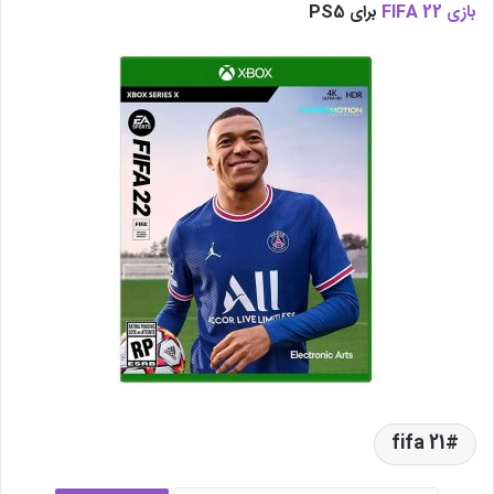
بازی FIFA 22
برای PS5
fifa 21