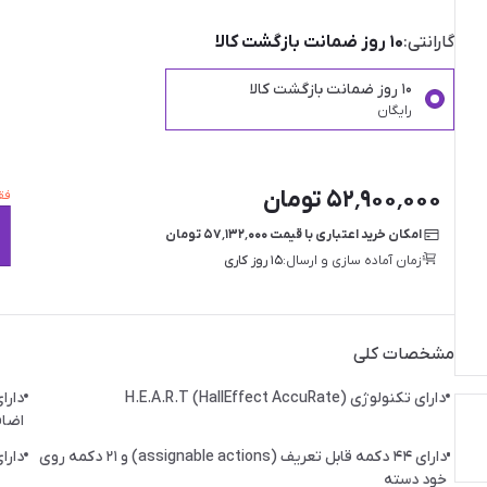
گارانتی:
۱۰ روز ضمانت بازگشت کالا
۱۰ روز ضمانت بازگشت کالا
رایگان
۵۲٬۹۰۰٬۰۰۰ تومان
فقط ۱ عدد ا
امکان خرید اعتباری با قیمت ۵۷٬۱۳۲٬۰۰۰ تومان
زمان آماده سازی و ارسال:
۱۵ روز کاری
مشخصات کلی
دارای تکنولوژی H.E.A.R.T (HallEffect AccuRate)
اضا
دارای ۴۴ دکمه قابل تعریف (assignable actions) و ۲۱ دکمه روی
دارا
خود دسته