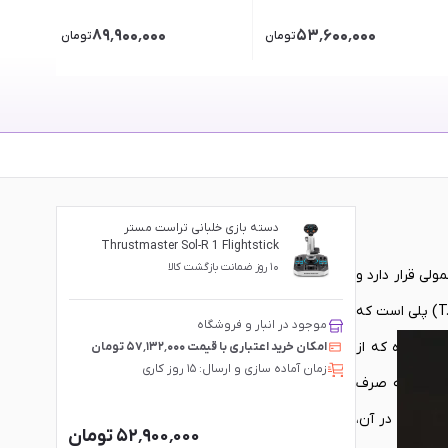
۸۹٬۹۰۰٬۰۰۰
۵۳٬۶۰۰٬۰۰۰
تومان
تومان
دسته بازی خلبانی تراست مستر
Thrustmaster Sol-R 1 Flightstick
۱۰ روز ضمانت بازگشت کالا
لی قرار دارد و
در سوی دیگر، رویای کنترل کامل بر یک جنگنده یا یک هواپیمای مسافربری. پک کامل پرواز تراست مستر T.16000M FCS (Flight Control System) پلی است که
موجود در انبار و فروشگاه
احی شده که از
امکان خرید اعتباری با قیمت ۵۷٬۱۳۲٬۰۰۰ تومان
زمان آماده سازی و ارسال: ۱۵ روز کاری
که نیاز به صرف
ی آغازی بوده که در آن،
۵۲٬۹۰۰٬۰۰۰ تومان