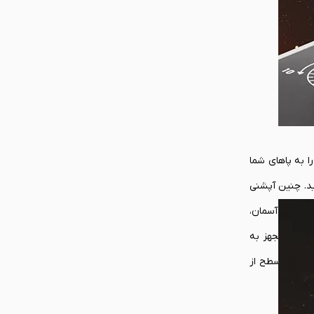
تکمیل‌کننده این ارکستر هماهنگ، پدال رادر TFRP (T.Flight Rudder Pedals) است. این پدال‌ها، کنترل محور سوم پرواز (Yaw) را به پاهای شما
رید. چنین آپشنی
اهنگ در آسمان،
م حرکت روان و دقیق بهره می‌برند و مجهز به
مز کنید. این سطح از