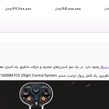
۶۷٬۶۰۰٬۰۰۰
۶۵٬۰۰۰٬۰۰۰
مان
تومان
تومان
 پرواز
وجود دارد. در یک سو، کنترل‌های محدود و حرکات نادقیق یک کنترلر معمو
نیای شبیه‌سازی خلبانی برای علاقه‌مندان است. این مجموعه برای کسانی طر
اهند برای اولین بار، حس واقعی پرواز را با تمام وجود لمس کنند؛ بدون آن
لبانی تراست مستر
Thrustmaster
Sol-R 1 Flightstick، هملن نقطه‌