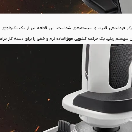
جوی‌استیک، کنترل جهت را بر عهده دارد، دسته گازی TWCS مرکز فرماندهی قدرت و سیستم‌های شماست. این قطعه نیز از یک ت
S.M.A.R.T. (Sliding Moti) بهره می‌برد. این سیستم ریلی، یک حرکت کشویی فوق‌العاده نرم و خطی را برای دسته گ
 در حال پرواز هماهنگ با هواپیمای دیگر، چه در حال تنظیم دقیق سرعت برای 
باشید. سوال اینجا است که قدرت واقعی TWCS کجا است؟ در تعداد بی‌شمار کنترل‌هایی که دارد،
چرخ کنترل و یک محور رادر. این مجموعه کنترل، شما را تقریباً از کیبورد و کنتر