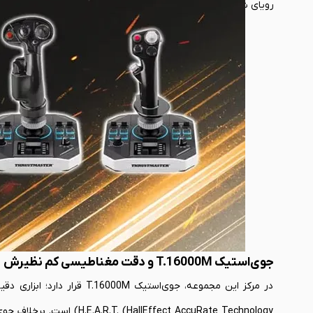
رویای شما برای پرواز، به یک تجربه ملموس و قابل کنترل تبدیل می‌
جوی‌استیک T.16000M و دقت مغناطیسی کم نظیرش
در مرکز این مجموعه، جوی‌اس
ffect AccuRate Technology