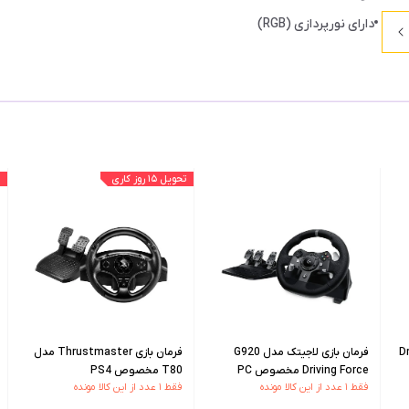
دارای نورپردازی (RGB)
تحویل ۱۵ روز کاری
 Driving
فرمان بازی لاجیتک مدل G920
فرمان بازی Thrustmaster مدل
Driving Force مخصوص PC
T80 مخصوص PS4
فقط ۱ عدد از این کالا مونده
فقط ۱ عدد از این کالا مونده