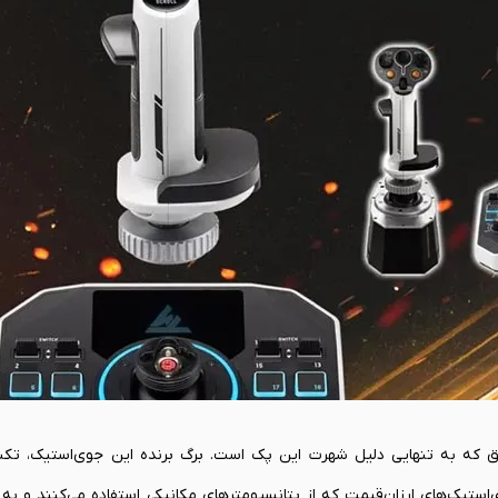
شود که تک سیرو برایتان فراهم کرده است.
تیک T.16000M قرار دارد؛ ابزاری دقیق که به تنهایی دلیل شهرت این پک است. برگ برنده این جوی‌استی
H.E.A.R.T. (HallE) است. برخلاف جوی‌استیک‌های ارزان‌قیمت که از پتانسیومترهای مکانیکی استفاده می‌کنند