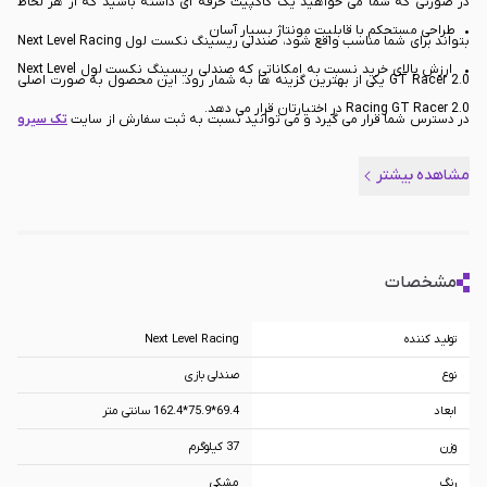
در صورتی که شما می خواهید یک کاکپیت حرفه ای داشته باشید که از هر لحاظ
• طراحی مستحکم با قابلیت مونتاژ بسیار آسان
بتواند برای شما مناسب واقع شود، صندلی ریسینگ نکست لول Next Level Racing
• ارزش بالای خرید نسبت به امکاناتی که صندلی ریسینگ نکست لول Next Level
GT Racer 2.0 یکی از بهترین گزینه ها به شمار رود. این محصول به صورت اصلی
Racing GT Racer 2.0 در اختیارتان قرار می دهد.
در دسترس شما قرار می گیرد و می توانید نسبت به ثبت سفارش از سایت
تک سیرو
• ریل های تقویت شده صندلی با امکان حرکت روان
اقدام کنید. این محصول بر اساس استانداردهای روز دنیا ساخته شده و در دسترس
مشاهده بیشتر
به طور کلی می توان گفت که صندلی ریسینگ نکست لول Next Level Racing GT
شما خواهد بود.
Racer 2.0 یکی از برترین محصولاتی است که تاکنون در بازار عرضه شده است و شما
می توانید نسبت به خرید این محصول اقدام کنید.
مشخصات
تولید کننده
Next Level Racing
نوع
صندلی بازی
ابعاد
69.4*75.9*162.4 سانتی متر
وزن
37 کیلوگرم
رنگ
مشکی