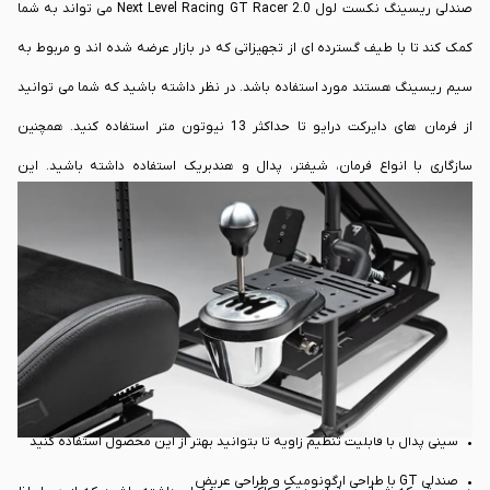
صندلی ریسینگ نکست لول Next Level Racing GT Racer 2.0 می تواند به شما
کمک کند تا با طیف گسترده ای از تجهیزاتی که در بازار عرضه شده اند و مربوط به
سیم ریسینگ هستند مورد استفاده باشد. در نظر داشته باشید که شما می توانید
از فرمان های دایرکت درایو تا حداکثر 13 نیوتون متر استفاده کنید. همچنین
سازگاری با انواع فرمان، شیفتر، پدال و هندبریک استفاده داشته باشید. این
محصول دارای قابلیت مونتاژ آسان و سریع بوده و برای کاربرانی که حرفه ای و یا
مبتدی هستند مناسب واقع خواهد شد.
با این حال صندلی ریسینگ نکست لول Next Level Racing GT Racer 2.0 دارای
ویژگی های کلیدی زیر است که باعث می شود بسیاری از گیمرها به این محصول
اعتماد کنند:
• مکانیزم دوگانه برای تنظیم پشتی جهت استحکام بالاتر
• سینی پدال با قابلیت تنظیم زاویه تا بتوانید بهتر از این محصول استفاده کنید
• صندلی GT با طراحی ارگونومیک و طراحی عریض