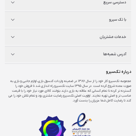
دسترسی سریع
پلی استیشن
با تک سیرو
ایکس‌باکس
نینتندو
شگفت سیرو
درباره ما
خدمات مشتریان
راه‌های ارتباطی
فروشگاه‌های حضوری
مجله خبری
سوالات متداول
آدرس شعبه‌ها
راهنمای اکانت‌ها
شرایط و ضمانت کالا
شرایط و قوانین
شعبه مرکزی
درباره تک‌سیرو
تهران، ميدان امام خمينی ، ابتدای فردوسی جنوبی ، پاساژ مرکزی ،طبقه همکف ، پلاک ۷
مجموعه تک‌سیرو کار خود را از سال ۱۳۸۶ در ضمینه واردات کنسول بازی، لوازم جانبی و بازی به
صورت عمده شروع کرده است. در سال ۱۳۹۵ سایت تک‌سیرو راه اندازی شد تا فروش خود را
شعبه چارسو
گسترده تر کرده تا تمام کسانی که علاقه به بازی دارند بتوانند کالای مورد نیاز خود را با قیمت
تهران، خیابان جمهوری، تقاطع حافظ، پاساژ چارسو، طبقه منفی یک، پلاک A۴۸
مناسب تر و اصلی تهیه نمایند. اولویت اصلی تک‌سیرو رضایت مشتری بود و تمام تلاش خود را می
کند تا رضایت کامل شما عزیزان را بدست آورد.
شعبه اپال
تهران، شهرک غرب، بلوار فرحزادی، میدان کتاب، مجتمع اپال، طبقه هفت، واحد ۷۳۶