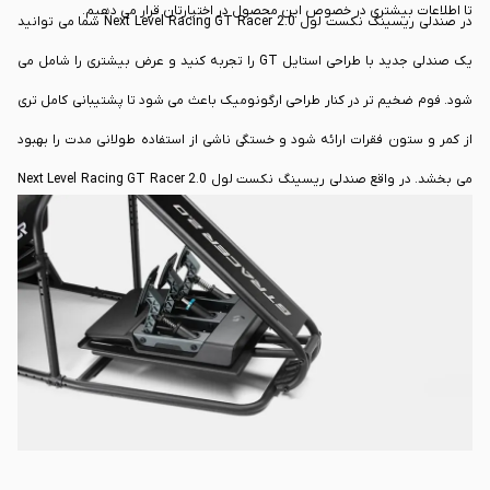
تا اطلاعات بیشتری در خصوص این محصول در اختیارتان قرار می دهیم.
در صندلی ریسینگ نکست لول Next Level Racing GT Racer 2.0 شما می توانید
یک صندلی جدید با طراحی استایل GT را تجربه کنید و عرض بیشتری را شامل می
شود. فوم ضخیم تر در کنار طراحی ارگونومیک باعث می شود تا پشتیبانی کامل تری
از کمر و ستون فقرات ارائه شود و خستگی ناشی از استفاده طولانی مدت را بهبود
می بخشد. در واقع صندلی ریسینگ نکست لول Next Level Racing GT Racer 2.0
می تواند برای افرادی با جثه های متفاوت مناسب واقع شود. همچنین وجود Double
Seat Slider و Double Recliner باعث می شود تا استحکام بالاتری در زمان رانندگی را
تجربه کنید.