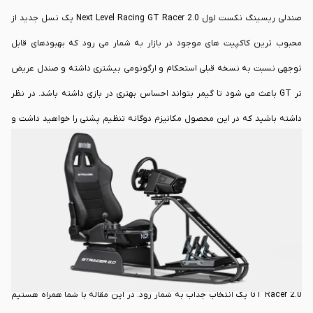
صندلی ریسینگ نکست لول Next Level Racing GT Racer 2.0 یک نسل جدید از
محبوب ترین کاکپیت های موجود در بازار به شمار می رود که بهبودهای قابل
توجهی نسبت به نسخه قبلی استحکام و ارگونومی بیشتری داشته و صندل عریض
تر GT باعث می شود تا گیمر بتواند احساس بهتری در بازی داشته باشد. در نظر
داشته باشید که در این محصول مکانیزم دوگانه تنظیم پشتی را خواهید داشت و
ریل های تقویت شده صندلی و سینی پدال بازطراحی شده باعث می شود تا گیمر
بتواند یک تجربه حرفه ای و راحت را داشته باشد.
صندلی ریسینگ نکست لول
Next Level Racing
GT Racer 2.0 برای افرادی طراحی
شده است که به دنبال یک ستاپ پایدار و قابل تنظیم هستند. همچنین سازگار با
انواع تجهیزات سیم ریسینگ باشند. پشتیبانی از فرمان های دایرکت درایو و گشتاور
تا 13 نیوتون متر باعث می شود تا صندلی ریسینگ نکست لول Next Level Racing
GT Racer 2.0 یک انتخاب جذاب به شمار رود. در این مقاله با شما همراه هستیم