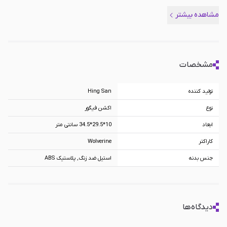
برترین محصولات موجود شناخته می شود که از کیفیت بسیار زیادی برخوردار بوده
مشاهده بیشتر
و می توانید در صورتی که علاقمند به این شخصیت هستید، آن را خریداری کنید.
مشخصات
تولید کننده
Hing San
نوع
اکشن فیگور
ابعاد
10*29.5*34.5 سانتی متر
کاراکتر
Wolverine
جنس بدنه
استیل ضد زنگ, پلاستیک ABS
دیدگاه‌ها