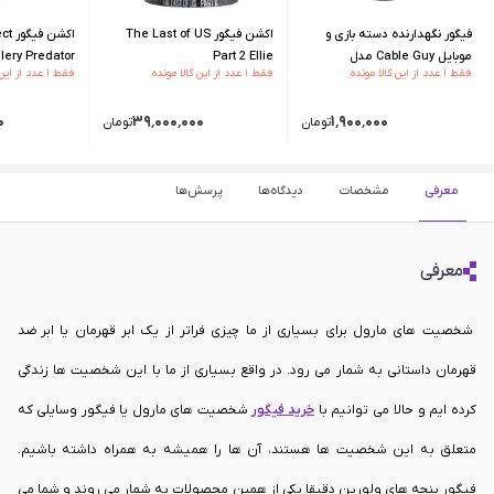
فیگور نگهدارنده دسته بازی و
اکشن فیگور The Last of US
اکشن
موبایل Cable Guy مدل
Part 2 Ellie
lery Predator
فقط ۱ عدد از این کالا مونده
فقط ۱ عدد از این کالا مونده
فقط ۱ عدد از این کالا مونده
Chewbacca
۰
۳۹٬۰۰۰٬۰۰۰
۱٬۹۰۰٬۰۰۰
تومان
تومان
معرفی
مشخصات
دیدگاه‌ها
پرسش‌ها
معرفی
شخصیت های مارول برای بسیاری از ما چیزی فراتر از یک ابر قهرمان یا ابر ضد
قهرمان داستانی به شمار می رود. در واقع بسیاری از ما با این شخصیت ها زندگی
کرده ایم و حالا می توانیم با
خرید فیگور
شخصیت های مارول یا فیگور وسایلی که
متعلق به این شخصیت ها هستند، آن ها را همیشه به همراه داشته باشیم.
فیگور پنجه های ولورین دقیقا یکی از همین محصولات به شمار می روند و شما می