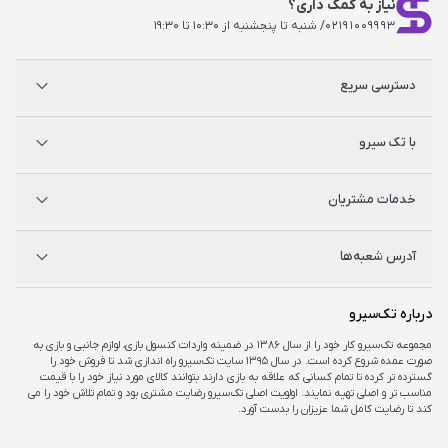
نیاز به کمک داری؟
۰۲۱۹۱۰۰۹۹۹۳
/ شنبه تا پنجشنبه از ۱۰:۳۰ تا ۱۹:۳۰
دسترسی سریع
پلی استیشن
با تک سیرو
ایکس‌باکس
نینتندو
شگفت سیرو
درباره ما
خدمات مشتریان
راه‌های ارتباطی
فروشگاه‌های حضوری
مجله خبری
سوالات متداول
آدرس شعبه‌ها
راهنمای اکانت‌ها
شرایط و ضمانت کالا
شرایط و قوانین
شعبه مرکزی
درباره تک‌سیرو
تهران، ميدان امام خمينی ، ابتدای فردوسی جنوبی ، پاساژ مرکزی ،طبقه همکف ، پلاک ۷
مجموعه تک‌سیرو کار خود را از سال ۱۳۸۶ در ضمینه واردات کنسول بازی، لوازم جانبی و بازی به
صورت عمده شروع کرده است. در سال ۱۳۹۵ سایت تک‌سیرو راه اندازی شد تا فروش خود را
شعبه چارسو
گسترده تر کرده تا تمام کسانی که علاقه به بازی دارند بتوانند کالای مورد نیاز خود را با قیمت
تهران، خیابان جمهوری، تقاطع حافظ، پاساژ چارسو، طبقه منفی یک، پلاک A۴۸
مناسب تر و اصلی تهیه نمایند. اولویت اصلی تک‌سیرو رضایت مشتری بود و تمام تلاش خود را می
کند تا رضایت کامل شما عزیزان را بدست آورد.
شعبه اپال
تهران، شهرک غرب، بلوار فرحزادی، میدان کتاب، مجتمع اپال، طبقه هفت، واحد ۷۳۶