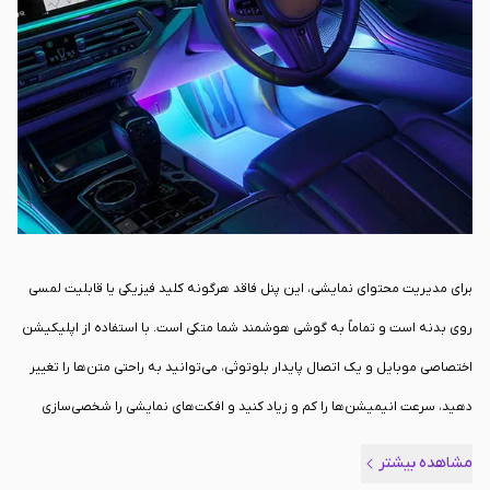
شیشه عقب نصب می‌شود و نیازی به چسب‌کاری یا تغییر در تریم ماشین ندارد.
تامین انرژی دستگاه نیز از طریق یک کابل استاندارد USB انجام می‌شود که با تمام
شارژرهای فندکی و پورت‌های فابریک خودرو سازگاری کامل دارد. نکته‌ی بسیار مهم
در طراحی این اکسسوری تزئینی، حفظ ایمنی است؛ ابعاد و نحوه قرارگیری پنل به
گونه‌ای محاسبه شده که هیچ‌گونه مزاحمتی در دید راننده از طریق آینه وسط ایجاد
نمی‌کند.
برای مدیریت محتوای نمایشی، این پنل فاقد هرگونه کلید فیزیکی یا قابلیت لمسی
روی بدنه است و تماماً به گوشی هوشمند شما متکی است. با استفاده از اپلیکیشن
اختصاصی موبایل و یک اتصال پایدار بلوتوثی، می‌توانید به راحتی متن‌ها را تغییر
دهید، سرعت انیمیشن‌ها را کم و زیاد کنید و افکت‌های نمایشی را شخصی‌سازی
نمایید. با این حال خوب است اشاره کنیم که این پنل توسط یک برند متفرقه تولید
مشاهده بیشتر
شده و روشنایی آن برای محیط‌های تاریک، شب‌هنگام یا روزهای ابری بهینه‌سازی