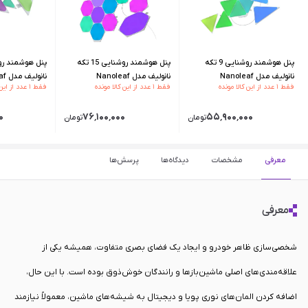
پنل هوشمند روشنایی 9 تکه
پنل هوشمند روشنایی 15 تکه
نانولیف مدل Nanoleaf
نانولیف مدل Nanoleaf
نان
فقط ۱ عدد از این کالا مونده
فقط ۱ عدد از این کالا مونده
فقط ۱ عدد از این کالا مونده
le Starter Kit
Hexagon Starter Kit
Triangle Starter Kit
۰
۷۶٬۱۰۰٬۰۰۰
۵۵٬۹۰۰٬۰۰۰
تومان
تومان
معرفی
مشخصات
دیدگاه‌ها
پرسش‌ها
معرفی
شخصی‌سازی ظاهر خودرو و ایجاد یک فضای بصری متفاوت، همیشه یکی از
علاقه‌مندی‌های اصلی ماشین‌بازها و رانندگان خوش‌ذوق بوده است. با این حال،
اضافه کردن المان‌های نوری پویا و دیجیتال به شیشه‌های ماشین، معمولاً نیازمند