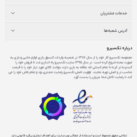
نینتندو
شگفت سیرو
درباره ما
خدمات مشتریان
راه‌های ارتباطی
فروشگاه‌های حضوری
مجله خبری
سوالات متداول
آدرس شعبه‌ها
راهنمای اکانت‌ها
شرایط و ضمانت کالا
شرایط و قوانین
شعبه مرکزی
درباره تک‌سیرو
تهران، ميدان امام خمينی ، ابتدای فردوسی جنوبی ، پاساژ مرکزی ،طبقه همکف ، پلاک ۷
مجموعه تک‌سیرو کار خود را از سال ۱۳۸۶ در ضمینه واردات کنسول بازی، لوازم جانبی و بازی به
صورت عمده شروع کرده است. در سال ۱۳۹۵ سایت تک‌سیرو راه اندازی شد تا فروش خود را
شعبه چارسو
گسترده تر کرده تا تمام کسانی که علاقه به بازی دارند بتوانند کالای مورد نیاز خود را با قیمت
تهران، خیابان جمهوری، تقاطع حافظ، پاساژ چارسو، طبقه منفی یک، پلاک A۴۸
مناسب تر و اصلی تهیه نمایند. اولویت اصلی تک‌سیرو رضایت مشتری بود و تمام تلاش خود را می
کند تا رضایت کامل شما عزیزان را بدست آورد.
شعبه اپال
تهران، شهرک غرب، بلوار فرحزادی، میدان کتاب، مجتمع اپال، طبقه هفت، واحد ۷۳۶
تمامی حقوق محفوظ است و استفاده از مطالب وب‌سایت برای اهداف تجاری پیگرد قانونی دارد.