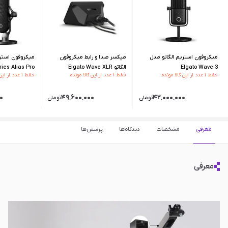
میکروفون استریم الگاتو مدل
میکسر صدا و رابط میکروفون
میکروفون استر
Elgato Wave 3
الگاتو Elgato Wave XLR
ries Alias Pro
فقط ۱ عدد از این کالا مونده
فقط ۱ عدد از این کالا مونده
فقط ۱ عدد از این کالا مونده
۰
۴۹٬۶۰۰٬۰۰۰
۴۲٬۰۰۰٬۰۰۰
تومان
تومان
معرفی
مشخصات
دیدگاه‌ها
پرسش‌ها
معرفی