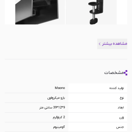
مشاهده بیشتر
مشخصات
تولید کننده
Maono
نوع
بازو میکروفون
ابعاد
9*12*39 سانتی متر
وزن
2 کیلوگرم
جنس
آلومینیوم