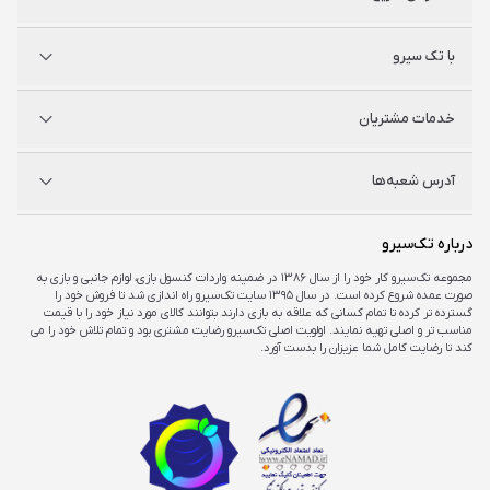
پلی استیشن
با تک سیرو
ایکس‌باکس
نینتندو
شگفت سیرو
درباره ما
خدمات مشتریان
راه‌های ارتباطی
فروشگاه‌های حضوری
مجله خبری
سوالات متداول
آدرس شعبه‌ها
راهنمای اکانت‌ها
شرایط و ضمانت کالا
شرایط و قوانین
شعبه مرکزی
درباره تک‌سیرو
تهران، ميدان امام خمينی ، ابتدای فردوسی جنوبی ، پاساژ مرکزی ،طبقه همکف ، پلاک ۷
مجموعه تک‌سیرو کار خود را از سال ۱۳۸۶ در ضمینه واردات کنسول بازی، لوازم جانبی و بازی به
صورت عمده شروع کرده است. در سال ۱۳۹۵ سایت تک‌سیرو راه اندازی شد تا فروش خود را
شعبه چارسو
گسترده تر کرده تا تمام کسانی که علاقه به بازی دارند بتوانند کالای مورد نیاز خود را با قیمت
تهران، خیابان جمهوری، تقاطع حافظ، پاساژ چارسو، طبقه منفی یک، پلاک A۴۸
مناسب تر و اصلی تهیه نمایند. اولویت اصلی تک‌سیرو رضایت مشتری بود و تمام تلاش خود را می
کند تا رضایت کامل شما عزیزان را بدست آورد.
شعبه اپال
تهران، شهرک غرب، بلوار فرحزادی، میدان کتاب، مجتمع اپال، طبقه هفت، واحد ۷۳۶