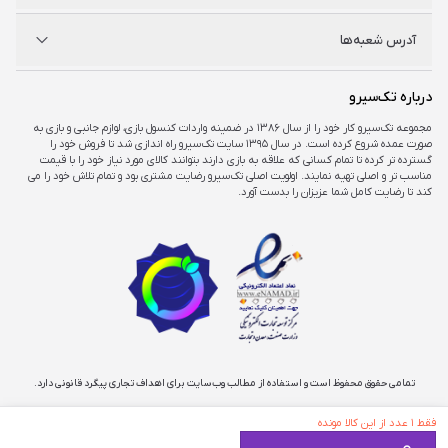
فروشگاه‌های حضوری
مجله خبری
سوالات متداول
آدرس شعبه‌ها
راهنمای اکانت‌ها
شرایط و ضمانت کالا
شرایط و قوانین
شعبه مرکزی
درباره تک‌سیرو
تهران، ميدان امام خمينی ، ابتدای فردوسی جنوبی ، پاساژ مرکزی ،طبقه همکف ، پلاک ۷
مجموعه تک‌سیرو کار خود را از سال ۱۳۸۶ در ضمینه واردات کنسول بازی، لوازم جانبی و بازی به
صورت عمده شروع کرده است. در سال ۱۳۹۵ سایت تک‌سیرو راه اندازی شد تا فروش خود را
شعبه چارسو
گسترده تر کرده تا تمام کسانی که علاقه به بازی دارند بتوانند کالای مورد نیاز خود را با قیمت
تهران، خیابان جمهوری، تقاطع حافظ، پاساژ چارسو، طبقه منفی یک، پلاک A۴۸
مناسب تر و اصلی تهیه نمایند. اولویت اصلی تک‌سیرو رضایت مشتری بود و تمام تلاش خود را می
کند تا رضایت کامل شما عزیزان را بدست آورد.
شعبه اپال
تهران، شهرک غرب، بلوار فرحزادی، میدان کتاب، مجتمع اپال، طبقه هفت، واحد ۷۳۶
تمامی حقوق محفوظ است و استفاده از مطالب وب‌سایت برای اهداف تجاری پیگرد قانونی دارد.
فقط ۱ عدد از این کالا مونده