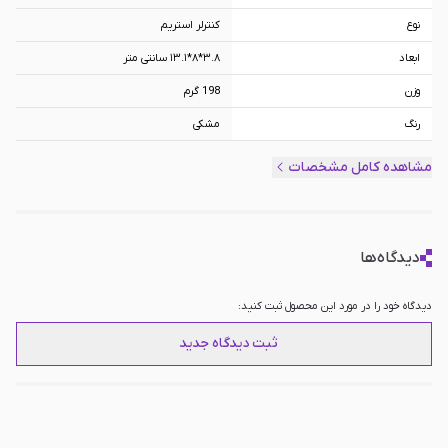
نوع
کنترلر استریم
ابعاد
۳.۸*۸*۱۳.۱ سانتی متر
وزن
198 گرم
رنگ
مشکی
نوع رابط
USB-C
مشاهده کامل مشخصات
سایر امکانات
دارای 6 دکمه LCD قابل برنامه‌ریزی, دارای 3
دستگیره چرخشی, مناسب برای نرم‌افزارهایی
چون Adobe Premiere، Photoshop یا
DaVinci Resolve
دیدگاه‌ها
دیدگاه خود را در مورد این محصول ثبت کنید:
ثبت دیدگاه جدید