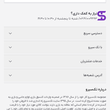
نیاز به کمک داری؟
۰۲۱۹۱۰۰۹۹۹۳
/ شنبه تا پنجشنبه از ۱۰:۳۰ تا ۱۹:۳۰
دسترسی سریع
پلی استیشن
با تک سیرو
ایکس‌باکس
نینتندو
شگفت سیرو
درباره ما
خدمات مشتریان
راه‌های ارتباطی
فروشگاه‌های حضوری
مجله خبری
سوالات متداول
آدرس شعبه‌ها
راهنمای اکانت‌ها
شرایط و ضمانت کالا
شرایط و قوانین
شعبه مرکزی
درباره تک‌سیرو
تهران، ميدان امام خمينی ، ابتدای فردوسی جنوبی ، پاساژ مرکزی ،طبقه همکف ، پلاک ۷
مجموعه تک‌سیرو کار خود را از سال ۱۳۸۶ در ضمینه واردات کنسول بازی، لوازم جانبی و بازی به
صورت عمده شروع کرده است. در سال ۱۳۹۵ سایت تک‌سیرو راه اندازی شد تا فروش خود را
شعبه چارسو
گسترده تر کرده تا تمام کسانی که علاقه به بازی دارند بتوانند کالای مورد نیاز خود را با قیمت
تهران، خیابان جمهوری، تقاطع حافظ، پاساژ چارسو، طبقه منفی یک، پلاک A۴۸
مناسب تر و اصلی تهیه نمایند. اولویت اصلی تک‌سیرو رضایت مشتری بود و تمام تلاش خود را می