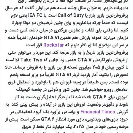
کار بی‌فایده‌ای است. در صنعت گیم هم تا دل‌تان بخواهد از این
بدیهیات داریم. به عنوان مثال چشم بسته هم می‌توان گفت که هر سال
پرفروش‌ترین بازی بازار یا Call of Duty است یا EA FC! یعنی لازم
نیست که حتماً چرکه بیاندازیم و برای چنین فرضیه‌ای دو دوتا چهارتا
کنیم. اما وقتی پای القاب و عناوین بزرگتری در میان باشد، کمی دست و
دل‌مان می‌لرزد. نمونه بارزش هم همین GTA VI خودمان! تقریباً همه
بر سر این موضوع اتفاق نظر داریم که
Rockstar
قرار است
پرفروش‌ترین بازی تاریخ را به بازار عرضه کند. این مورد را می‌توان حتی
از فروش باورنکردنی GTA V حدس زد. جایی که Take Two توانسته
تا کنون بیش از 205 میلیون نسخه از این بازی را به فروش برساند. حالا
تصورش را بکنید، آمار بازدید تریلر GTA VI تقریباً دو برابر نسخه پنجم
بوده است. پس طبیعتاً در زمینه فروش هم با بازخورد و استقبال فوق
العاده‌ای روبرو خواهیم شد. چنین شور و ذوقی در جامعه گیمینگ
امروزی برای GTA 6 باعث شد تا بار دیگر تحلیل‌گران دست به کار
شوند و دقیق‌تر وضعیت فروش این بازی در آینده را پیش بینی کنند. به
گزارش
Financial Times
و براساس برآورد یک گروه تحقیقاتی در
حوزه بازی‌های ویدئویی، بازی مورد انتظار GTA 6 ممکن است پیش از
عرضه رسمی خود در سال 2025، یک میلیارد دلار فقط از طریق