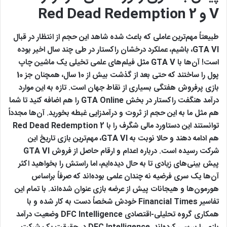
V و Red Dead Redemption 2
طبیعتاً مهم‌ترین عاملی که باعث شده شاهد این حجم از انتظار در قبال
GTA VI، باشیم، عملکرد درخشان راکستار در طی چند سال اخیر بوده
است! آن‌ها با GTA V مثل فیلم‌های علمی تخیلی یک ماشین چاپ
پول را ساختند که حتی بعد از گذشت بیش از 10 سال، همچنان جز 10
بازی پرفروش هفتگی بسیاری از نقاط جهان است. تازه به این موارد
درآمد هنگفت راکستار در بخش GTA Online را هم اضافه کنید تا شما
هم مثل ما به این حجم از ثروت و درآمدزایی غبطه بخورید. آن‌ها مجدداً
توانستند این دستاورد مالی شگرف را با Red Dead Redemption 2
هم ادامه دهند و حالا نوبت به GTA VI، مهم‌ترین بازی تاریخ این
شرکت رسیده است. درباره اعدام و ارقام حاصل از فروش GTA VI
پیش بینی‌های زیادی تا به حال دیده‌ایم، اما راستش را بخواهید اکثر
آن‌ها یک سری فرضیه نه چندان علمی بوده‌اند که صرفاً براساس
هورمون‌ها و هیجانات پیش از عرضه بازی عنوان شده‌اند. با تمام این
تفاسیر Financial Times خودش شخصاً دست به کار شده و با
همکاری گروه تحلیلی-اقتصادی DFC Intelligence وضعیت درآمد