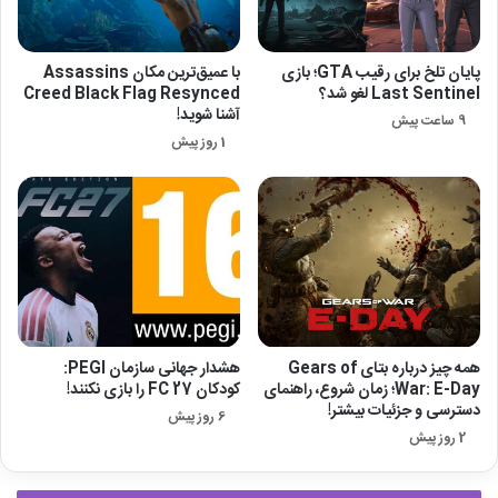
پایان تلخ برای رقیب GTA؛ بازی
با عمیق‌ترین مکان Assassins
Last Sentinel لغو شد؟
Creed Black Flag Resynced
آشنا شوید!
9 ساعت پیش
1 روز پیش
همه چیز درباره بتای Gears of
هشدار جهانی سازمان PEGI:
War: E-Day؛ زمان شروع، راهنمای
کودکان FC 27 را بازی نکنند!
دسترسی و جزئیات بیشتر!
6 روز پیش
2 روز پیش