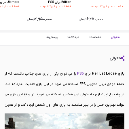
Edition برای PS5
Ultimate برای PS5
فقط ۱ عدد از این کالا مونده
فقط ۱ عدد از این کالا مونده
فقط ۱ عدد از این کالا مونده
۴٬۹۵۰٬۰۰۰
۶٬۲۵۰٬۰۰۰
تومان
تومان
معرفی
مشخصات
دیدگاه‌ها
پرسش‌ها
معرفی
بازی
Hell Let Loose
برای
PS5
را می توان یکی از بازی های جذابی دانست که از
جمله موفق ترین عناوین FPS شناخته می شود. در این بازی اهمیت ندارد که شما
در چه نوع تیراندازی به عنوان اول شخص شناخته می شوید، در واقع این بازی می
تواند بهترین حس را در پلیر علاقمند به بازی های اول شخص ایجاد کند و از همین
روی می توان گفت که یکی از بهترین گزینه های پیش رو برای پلیر ها شناخته شود.
حالت اصلی که برای
بازی
Hell Let Loose در نظر گرفته شده است به صورت یک