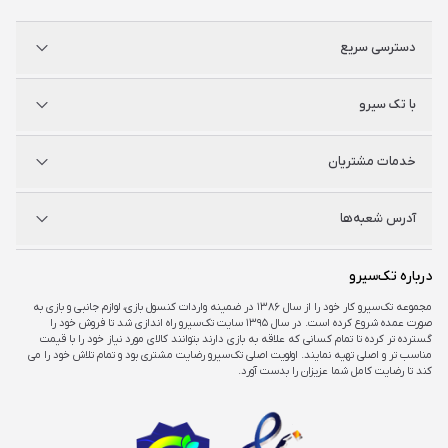
دسترسی سریع
پلی استیشن
با تک سیرو
ایکس‌باکس
نینتندو
شگفت سیرو
درباره ما
خدمات مشتریان
راه‌های ارتباطی
فروشگاه‌های حضوری
مجله خبری
سوالات متداول
آدرس شعبه‌ها
راهنمای اکانت‌ها
شرایط و ضمانت کالا
شرایط و قوانین
شعبه مرکزی
درباره تک‌سیرو
تهران، ميدان امام خمينی ، ابتدای فردوسی جنوبی ، پاساژ مرکزی ،طبقه همکف ، پلاک ۷
مجموعه تک‌سیرو کار خود را از سال ۱۳۸۶ در ضمینه واردات کنسول بازی، لوازم جانبی و بازی به
صورت عمده شروع کرده است. در سال ۱۳۹۵ سایت تک‌سیرو راه اندازی شد تا فروش خود را
شعبه چارسو
گسترده تر کرده تا تمام کسانی که علاقه به بازی دارند بتوانند کالای مورد نیاز خود را با قیمت
تهران، خیابان جمهوری، تقاطع حافظ، پاساژ چارسو، طبقه منفی یک، پلاک A۴۸
مناسب تر و اصلی تهیه نمایند. اولویت اصلی تک‌سیرو رضایت مشتری بود و تمام تلاش خود را می
کند تا رضایت کامل شما عزیزان را بدست آورد.
شعبه اپال
تهران، شهرک غرب، بلوار فرحزادی، میدان کتاب، مجتمع اپال، طبقه هفت، واحد ۷۳۶