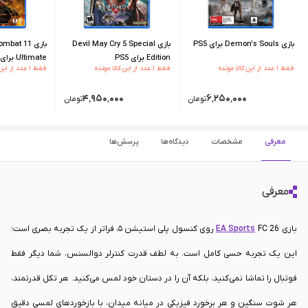
بازی Demon's Souls برای PS5
بازی Devil May Cry 5 Special
بازی bat 11
Edition برای PS5
Ultimate برای PS5
فقط ۱ عدد از این کالا مونده
فقط ۱ عدد از این کالا مونده
فقط ۱ عدد از این کالا مونده
۴٬۹۵۰٬۰۰۰
۶٬۲۵۰٬۰۰۰
تومان
تومان
معرفی
مشخصات
دیدگاه‌ها
پرسش‌ها
معرفی
بازی
EA Sports
FC 26 روی کنسول پلی استیشن ۵، فراتر از یک تجربه بصری است؛
این یک تجربه حسی کامل است. به لطف قدرت کنترلر دوالسنس، شما دیگر فقط
فوتبال را تماشا نمی‌کنید، بلکه آن را در دستان خود لمس می‌کنید. هر تکل قدرتمند،
هر شوت سنگین و هر برخورد فیزیکی در میانه میدان، با بازخوردهای لمسی دقیق