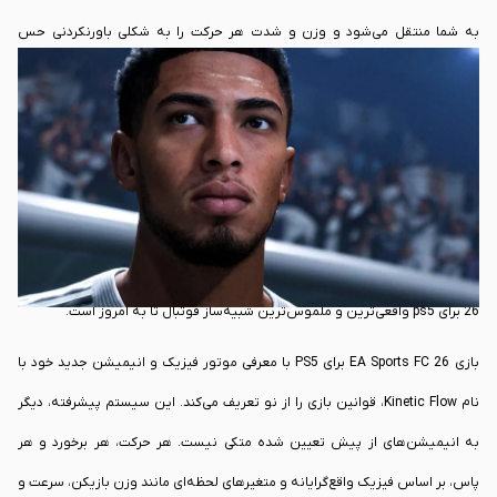
به شما منتقل می‌شود و وزن و شدت هر حرکت را به شکلی باورنکردنی حس
خواهید کرد. ماشه‌های تطبیق‌پذیر، خستگی یک بازیکن در دقیقه‌های پایانی بازی را
با افزایش مقاومت زیر انگشتان شما شبیه‌سازی می‌کنند و تکنولوژی صدای
سه‌بعدی، غرش هماهنگ تماشاگران را از تمام زوایا در گوش شما طنین‌انداز می‌کند.
در کنار این‌ها، حافظه SSD فوق سریع کنسول به معنای حذف تقریبا کامل زمان‌های
بارگذاری است. شما در کسری از ثانیه از منوها به قلب استادیوم منتقل می‌شوید و
یک تجربه بی‌وقفه و کاملا جدیدی را ژانر بازی‌های شبیه‌ساز خواهید داشت. بازی fc
26 برای ps5 واقعی‌ترین و ملموس‌ترین شبیه‌ساز فوتبال تا به امروز است.
بازی EA Sports FC 26 برای PS5 با معرفی موتور فیزیک و انیمیشن جدید خود با
نام Kinetic Flow، قوانین بازی را از نو تعریف می‌کند. این سیستم پیشرفته، دیگر
به انیمیشن‌های از پیش تعیین شده متکی نیست. هر حرکت، هر برخورد و هر
پاس، بر اساس فیزیک واقع‌گرایانه و متغیرهای لحظه‌ای مانند وزن بازیکن، سرعت و