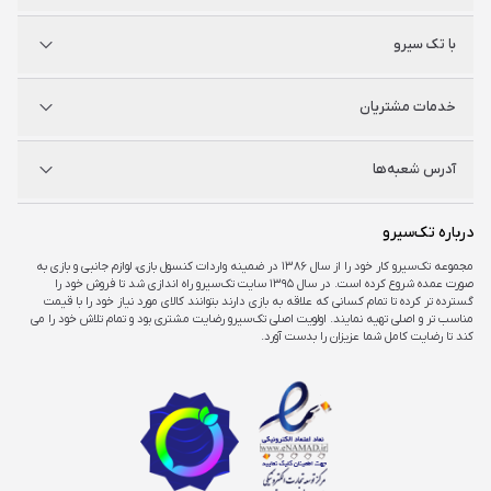
پلی استیشن
با تک سیرو
ایکس‌باکس
نینتندو
شگفت سیرو
درباره ما
خدمات مشتریان
راه‌های ارتباطی
فروشگاه‌های حضوری
مجله خبری
سوالات متداول
آدرس شعبه‌ها
راهنمای اکانت‌ها
شرایط و ضمانت کالا
شرایط و قوانین
شعبه مرکزی
درباره تک‌سیرو
تهران، ميدان امام خمينی ، ابتدای فردوسی جنوبی ، پاساژ مرکزی ،طبقه همکف ، پلاک ۷
مجموعه تک‌سیرو کار خود را از سال ۱۳۸۶ در ضمینه واردات کنسول بازی، لوازم جانبی و بازی به
صورت عمده شروع کرده است. در سال ۱۳۹۵ سایت تک‌سیرو راه اندازی شد تا فروش خود را
شعبه چارسو
گسترده تر کرده تا تمام کسانی که علاقه به بازی دارند بتوانند کالای مورد نیاز خود را با قیمت
تهران، خیابان جمهوری، تقاطع حافظ، پاساژ چارسو، طبقه منفی یک، پلاک A۴۸
مناسب تر و اصلی تهیه نمایند. اولویت اصلی تک‌سیرو رضایت مشتری بود و تمام تلاش خود را می
کند تا رضایت کامل شما عزیزان را بدست آورد.
شعبه اپال
تهران، شهرک غرب، بلوار فرحزادی، میدان کتاب، مجتمع اپال، طبقه هفت، واحد ۷۳۶