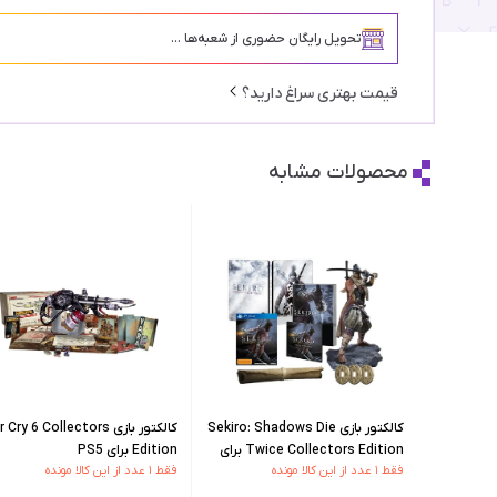
تحویل رایگان حضوری از شعبه‌ها ...
قیمت بهتری سراغ دارید؟
محصولات مشابه
کالکتور بازی Sekiro: Shadows Die
کالکتور بازی  Cry 6 Collectors
Twice Collectors Edition برای
Edition برای PS5
فقط ۱ عدد از این کالا مونده
فقط ۱ عدد از این کالا مونده
PS4