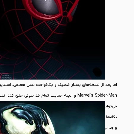
اما بعد از نسخه‌های بسیار ضعیف و یک‌نواخت نسل هفتمی، استدیوی Insomniac Games با پشتیبانی سو
Marvel's Spider-Man و البته حمایت تمام قد سونی خل
می‌توانست در رده بهترین بازی سال و یا حتی نسل هشتم هم قرار بگ
و جذاب، یک گیم پلی اکشن خالصانه و البته اعتیادآور را به گیمرها ه