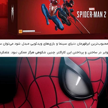
 چگونه مرد عنکبوتی (Spiderman) توانست به محبوب‌ترین ابرقهرمان دنیای سینما و بازی‌های ویدئویی مبدل شود می
یر در ساختن و پرداختن این کاراکتر، چنین شکوهی هرگز ممکن نبود. علمکرد 
یر صنعت‌های سرگرمی هم برای تولیدات محصولات مرتبط ترغیب شوند. به
انیمیشن‌ها و بازی‌های ویدئویی زیادی خلق شدند. باورنکردنی به نظر می‌ر