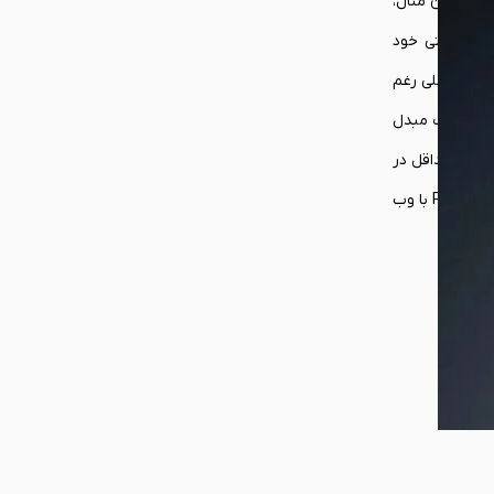
به عنوان مثال،
مدل جدید کنسول دستی خود
 وجود داشتند که علی رغم
ای گیمینگ مبدل
شده است و کیفیتی که ارائه می‌دهد حداقل در
میان محصولات عرضه شده امسال رقیب ندارد. برای بررسی بیشتر و اطمینان از خرید هدست بی سیم پلی استیشن پالس الیت PS5 PULSE Elite wireless با وب