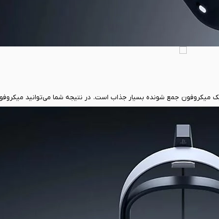
‌های اساسی PlayStation Pulse Elite Wireless وجود یک میکروفون جمع شونده بسیار جذاب است. در نتیجه شما می‌توانید م
کروفون بوم هدست نیست. مطمئناً شما هم به این موضوع واقف هستید که
مینه حذف نویز لنگ می‌زنند. سونی چاره این کار را پیدا کرده و برای حل 
هوش مصنوعی متوسل شده است. در نتیجه PlayStation Pulse Elite Wireless می‌تواند به واسطه هوش مصنوعی تمامی نویزها 
 نتیجه واضح ترین صدای ممکن از شما شنیده خواه شد که حداقل تا به این جا
ی هدست جدید سونی دانست.