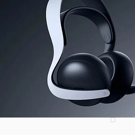
مینگ شروع شده‌اند، چنین فعالیتی دامنه و وسعت بیشتری به خود گرفته است. 
سونی خیلی زودتر از آن چیزی که فکرش را می‌کردیم مدل اسلیم PS5 را معرفی کرد. از آن طرف حتی پایش را فراتر گذاشت و 
PlayStati) که وابسته به قدرت سخت افزاری PS5 بود را به بازار عرضه کرد. در میان معرفی این محصولات جدید، اما کالاهایی
حال عرضه موفقیت آمیزشان باعث شد تا بار دیگر به بحث داغ محافل و رسانه‌ه
شوند. PlayStation Pulse Elite Wireless یکی از همین موارد است. هدستی که دقیقاً برای پلی استیشن 5 ساخته 