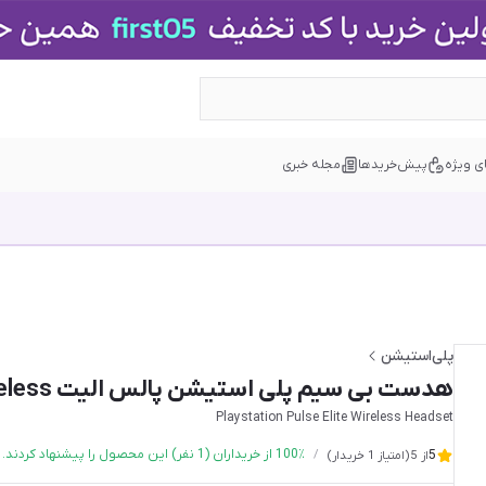
ی ویژه
پیش‌خریدها
مجله خبری
پلی‌استیشن
هدست بی سیم پلی استیشن پالس الیت PS5 PULSE Elite wireless - سفید
Playstation Pulse Elite Wireless Headset
٪ از خریداران (
100
1
نفر) این محصول را پیشنهاد کردند.
5
/
از
5
(امتیاز
1
خریدار)