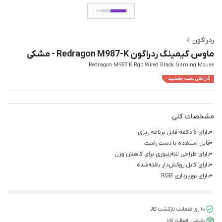
ردراگون
ماوس گیمینگ ردراگون Redragon M987-K - مشکی
Redragon M987 K Rgb Wired Black Gaming Mouse
گارانتی تخت جمشید
مشخصات کلی
دارای 6 دکمه قابل برنامه ریزی
قابل استفاده با دست راست
دارای طراحی لانه‌زنبوری برای کاهش وزن
دارای کابل روکش‌دار بافته‌شده
دارای نورپردازی RGB
۱۰ روز ضمانت بازگشت کالا
تضمین اصالت کالا