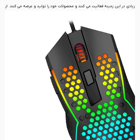
زیادی در این زمینه فعالیت می کنند و محصولات خود را تولید و عرضه می کنند. از
جمله محصولاتی که در بازار امروزه بسیار مورد توجه قرار گرفته است می توان به
ماوس گیمینگ ردراگون Redragon M987-K اشاره نمود. این محصول برای
گیمرهای حرفه ای طراحی شده است. شما می توانید از ویژگی ها و قابلیت های
منحصر به فرد آن به صورت روزمره استفاده داشته باشید. همچنین ماوس گیمینگ
ردراگون Redragon M987-K می تواند تمامی نیازهای روزمره شما را برطرف نماید.
چرا باید ماوس گیمینگ ردراگون Redragon M987-K را خریداری کنیم؟ ویژگی های
طراحی، سخت افزاری و نرم افزاری که برای ماوس گیمینگ ردراگون
Redragon
M987-K در نظر گرفته شده است چیست؟ این سوالی است که قصد داریم در این
مقاله در خصوص آن با شما صحبت کنیم.