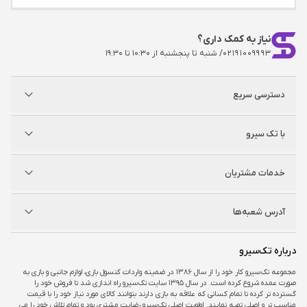
نیاز به کمک داری؟
۰۲۱۹۱۰۰۹۹۹۳
/ شنبه تا پنجشنبه از ۱۰:۳۰ تا ۱۹:۳۰
دسترسی سریع
پلی استیشن
با تک سیرو
ایکس‌باکس
نینتندو
شگفت سیرو
درباره ما
خدمات مشتریان
راه‌های ارتباطی
فروشگاه‌های حضوری
مجله خبری
سوالات متداول
آدرس شعبه‌ها
راهنمای اکانت‌ها
شرایط و ضمانت کالا
شرایط و قوانین
شعبه مرکزی
درباره تک‌سیرو
تهران، ميدان امام خمينی ، ابتدای فردوسی جنوبی ، پاساژ مرکزی ،طبقه همکف ، پلاک ۷
مجموعه تک‌سیرو کار خود را از سال ۱۳۸۶ در ضمینه واردات کنسول بازی، لوازم جانبی و بازی به
صورت عمده شروع کرده است. در سال ۱۳۹۵ سایت تک‌سیرو راه اندازی شد تا فروش خود را
شعبه چارسو
گسترده تر کرده تا تمام کسانی که علاقه به بازی دارند بتوانند کالای مورد نیاز خود را با قیمت
تهران، خیابان جمهوری، تقاطع حافظ، پاساژ چارسو، طبقه منفی یک، پلاک A۴۸
مناسب تر و اصلی تهیه نمایند. اولویت اصلی تک‌سیرو رضایت مشتری بود و تمام تلاش خود را می