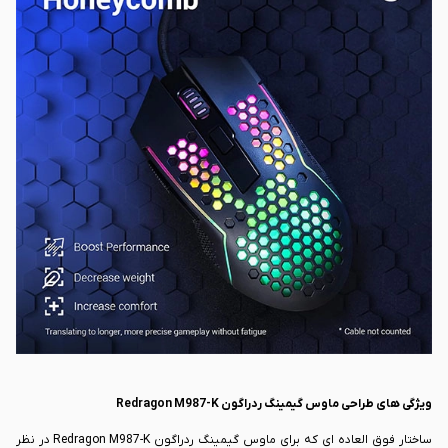
محصول می تواند برای PC و Mac مورد استفاده قرار گیرد و با حداکثر شتاب 30G می
تواند یکی از بهترین انتخاب های پیش روی شما باشد. در صورتی که قصد دارید از
ماوس گیمینگ ردراگون Redragon M987-K به صورت حرفه ای و روزمره استفاده
کنید نیز این محصول به شما توصیه می شود.
ویژگی های طراحی ماوس گیمینگ ردراگون Redragon M987-K
ساختار فوق العاده ای که برای ماوس گیمینگ ردراگون Redragon M987-K در نظر