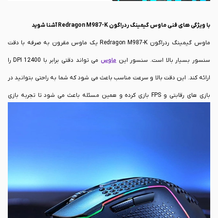
با ویژگی های فنی ماوس گیمینگ ردراگون Redragon M987-K آشنا شوید
ماوس گیمینگ ردراگون Redragon M987-K یک ماوس مقرون به صرفه با دقت
سنسور بسیار بالا است. سنسور این
ماوس
می تواند دقتی برابر با 12400 DPI را
ارائه کند. این دقت بالا و سرعت مناسب باعث می شود که شما به راحتی بتوانید در
بازی های رقابتی و FPS بازی کرده و همین مسئله باعث می شود تا تجربه بازی
کردن شما بهبود یابد. البته نباید از یاد برد که این ماوس قابلیت تنظیم و تغییر نرخ
DPI را نیز داشته و گیمر می تواند برای هر بازی نرخ DPI را به صورت اختصاصی تغییر
دهد. این مسئله باعث می شود که عملکرد کلی شما در تمامی بازی ها بهتر شده و
بتوانید دقت عمل بیشتری را در بازی ها داشته باشید.