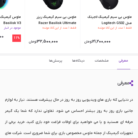
ماوس بی سیم گیمینگ لاجیتک
ماوس بی سیم گیمینگ ریزر
مدل Logitech G502
Razer Basilisk Ultimate
Basilisk V3
فقط ۱ عدد از این کالا مونده
فقط ۱ عدد از این کالا مونده
موجود در انبار
Wireless
Lightspeed Wireless
٬۰۰۰
11%
۳۲٬۵۰۰٬۰۰۰
۲۱٬۲۰۰٬۰۰۰
تومان
تومان
معرفی
مشخصات
دیدگاه‌ها
پرسش‌ها
معرفی
در دنیایی که بازی های ویدیویی روز به روز در حال پیشرفت هستند، نیاز به لوازم
جانبی بازی روز به روز بیشتر احساس می شود. تفاوتی ندارد که شما یک گیمر
حرفه ای هستید و یا می خواهید برای اوقات فراغت خود بازی کنید، خرید برخی از
تجهیزات گیمینگ از جمله ماوس مخصوص بازی برای شما ضروری است. شرکت های