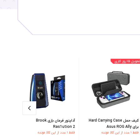
تحویل ۱۵ روز کاری
کیف حمل Hard Carrying Case
آداپتور فرمان بازی Brook
برای Asus ROG Ally
Ras1ution 2
m Deck
فقط ۱ عدد از این کالا مونده
فقط ۱ عدد از این کالا مونده
موجود در 