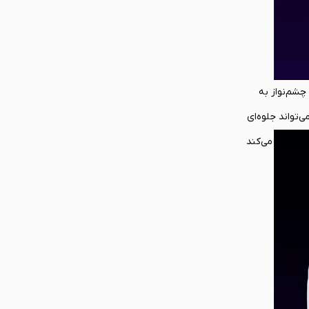
 این قاب، ظاهری خاص، مدرن و چشم‌نواز به
 خوبی با نورپردازی RGB کنسول ROG Ally X هماهنگ شده و می‌تواند جلوه‌ای
که مشخص می‌کند