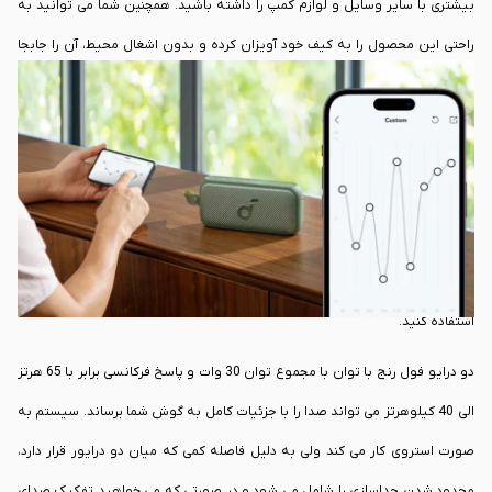
بیشتری با سایر وسایل و لوازم کمپ را داشته باشید. همچنین شما می توانید به
راحتی این محصول را به کیف خود آویزان کرده و بدون اشغال محیط، آن را جابجا
کنید.
یک توری بزرگ فلزی که در قسمت بالای
اسپیکر بی سیم
انکر Anker Soundcore
Motion 300 Wireless در نظر گرفته شده است و شما می توانید از بدنه سیلیون
ضد لغزش آن استفاده کنید. همچنین روی بدنه آن یک پورت USB-C نیز برای این
محصول در نظر گرفته شده است که برای شارژ دستگاه استفاده می شود. به طور
کلی طراحی به گونه ای بوده است که در حالت های افقی یا عمودی از این محصول
استفاده کنید.
دو درایو فول رنج با توان با مجموع توان 30 وات و پاسخ فرکانسی برابر با 65 هرتز
الی 40 کیلوهرتز می تواند صدا را با جزئیات کامل به گوش شما برساند. سیستم به
صورت استروی کار می کند ولی به دلیل فاصله کمی که میان دو درایور قرار دارد،
محدود شدن جداسازی را شامل می شود و در صورتی که می خواهید تفکیک صدای