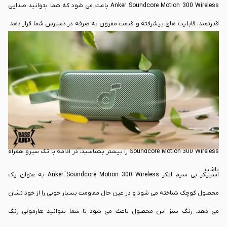
Anker Soundcore Motion 300 Wireless باعث می شود که شما بتوانید صدایی
قدرتمند، قابلیت های پیشرفته و قیمت مقرون به صرفه در دسترس شما قرار دهد.
این محصول در بازه زمانی کوتاهی از زمان عرضه مورد توجه بسیاری از گیمرها را به
خود جذب کند و حالا گیمرهای زیادی را به خود جذب کند.
امروزه مدل های متنوعی از اسپیکرها در بازار عرضه شده اند. اسپیکر بی سیم انکر
Anker
Soundcore Motion 300 Wireless با وجود ابعاد کوچکی که دارد، می تواند
مقاومت بسیار خوبی را از خود نشان دهد و شما می توانید در محیط های باز نیز از
این محصول استفاده داشته باشید. برای این که اسپیکر بی سیم انکر Anker
Soundcore Motion 300 Wireless را بیشتر بشناسید، در ادامه با تک سیرو همراه
باشید.
اسپیکر بی سیم انکر Anker Soundcore Motion 300 Wireless به عنوان یک
محصول کوچک شناخته می شود و در عین حال مقاومت بسیار خوبی را از خود نشان
می دهد. رنگ سبز این محصول باعث می شود تا شما بتوانید هارمونی رنگ