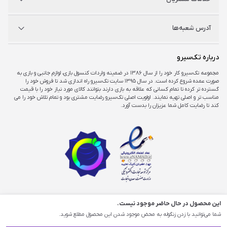
فروشگاه‌های حضوری
مجله خبری
سوالات متداول
آدرس شعبه‌ها
راهنمای اکانت‌ها
شرایط و ضمانت کالا
شرایط و قوانین
شعبه مرکزی
درباره تک‌سیرو
تهران، ميدان امام خمينی ، ابتدای فردوسی جنوبی ، پاساژ مرکزی ،طبقه همکف ، پلاک ۷
مجموعه تک‌سیرو کار خود را از سال ۱۳۸۶ در ضمینه واردات کنسول بازی، لوازم جانبی و بازی به
صورت عمده شروع کرده است. در سال ۱۳۹۵ سایت تک‌سیرو راه اندازی شد تا فروش خود را
شعبه چارسو
گسترده تر کرده تا تمام کسانی که علاقه به بازی دارند بتوانند کالای مورد نیاز خود را با قیمت
تهران، خیابان جمهوری، تقاطع حافظ، پاساژ چارسو، طبقه منفی یک، پلاک A۴۸
مناسب تر و اصلی تهیه نمایند. اولویت اصلی تک‌سیرو رضایت مشتری بود و تمام تلاش خود را می
کند تا رضایت کامل شما عزیزان را بدست آورد.
شعبه اپال
تهران، شهرک غرب، بلوار فرحزادی، میدان کتاب، مجتمع اپال، طبقه هفت، واحد ۷۳۶
تمامی حقوق محفوظ است و استفاده از مطالب وب‌سایت برای اهداف تجاری پیگرد قانونی دارد.
این محصول در حال حاضر موجود نیست.
شما می‌توانید با زدن زنگوله به محض موجود شدن این محصول مطلع شوید.