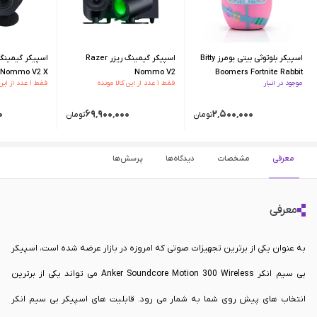
اسپیکر بلوتوثی بیتی بومرز Bitty
اسپیکر گیمینگ ریزر Razer
Nommo V2 X
Nommo V2
Boomers Fortnite Rabbit
موجود در انبار
فقط ۱ عدد از این کالا مونده
فقط ۱ عدد از این کالا مونده
Raider
۰
۶۹٬۹۰۰٬۰۰۰
۲٬۵۰۰٬۰۰۰
تومان
تومان
معرفی
مشخصات
دیدگاه‌ها
پرسش‌ها
معرفی
به عنوان یکی از برترین تجهیزات صوتی که امروزه در بازار عرضه شده است، اسپیکر
بی سیم انکر Anker Soundcore Motion 300 Wireless می تواند یکی از برترین
انتخاب های پیش روی شما به شمار می رود. قابلیت های اسپیکر بی سیم انکر