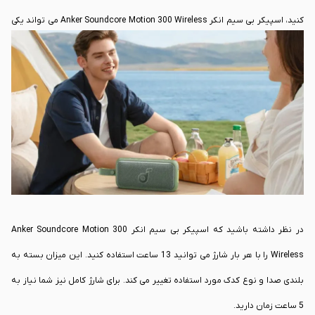
کنید، اسپیکر بی سیم انکر Anker Soundcore Motion 300 Wireless می تواند یکی
از بهترین گزینه های پیش روی شما باشد.
باید گفت که دریافت IPX7 باعث شده است تا این اسپیکر مقاومت مناسبی در برابر
آب و گرد و غبار استفاده داشته باشید و به طور کلی نسبت به محصولاتی که از
استاندارد IP67 استفاده می کنند، اسپیکر بی سیم انکر Anker Soundcore Motion
300 Wireless مقاومت بسیار بهتری را دارد.
در نظر داشته باشید که اسپیکر بی سیم انکر Anker Soundcore Motion 300
Wireless را با هر بار شارژ می توانید 13 ساعت استفاده کنید. این میزان بسته به
بلندی صدا و نوع کدک مورد استفاده تغییر می کند. برای شارژ کامل نیز شما نیاز به
5 ساعت زمان دارید.