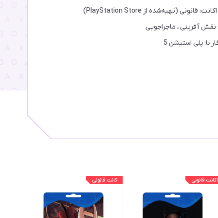
انت: قانونی (تهیه‌شده از PlayStation Store)
: نقش آفرینی ، ماجراجویی
ار با: پلی استیشن 5
اکانت قانونی
اکانت قانونی
اکانت قان