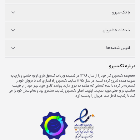
پلی استیشن
با تک سیرو
ایکس‌باکس
نینتندو
شگفت سیرو
درباره ما
خدمات مشتریان
راه‌های ارتباطی
فروشگاه‌های حضوری
مجله خبری
سوالات متداول
آدرس شعبه‌ها
راهنمای اکانت‌ها
شرایط و ضمانت کالا
شرایط و قوانین
شعبه مرکزی
درباره تک‌سیرو
تهران، ميدان امام خمينی ، ابتدای فردوسی جنوبی ، پاساژ مرکزی ،طبقه همکف ، پلاک ۷
مجموعه تک‌سیرو کار خود را از سال ۱۳۸۶ در ضمینه واردات کنسول بازی، لوازم جانبی و بازی به
صورت عمده شروع کرده است. در سال ۱۳۹۵ سایت تک‌سیرو راه اندازی شد تا فروش خود را
شعبه چارسو
گسترده تر کرده تا تمام کسانی که علاقه به بازی دارند بتوانند کالای مورد نیاز خود را با قیمت
تهران، خیابان جمهوری، تقاطع حافظ، پاساژ چارسو، طبقه منفی یک، پلاک A۴۸
مناسب تر و اصلی تهیه نمایند. اولویت اصلی تک‌سیرو رضایت مشتری بود و تمام تلاش خود را می
کند تا رضایت کامل شما عزیزان را بدست آورد.
شعبه اپال
تهران، شهرک غرب، بلوار فرحزادی، میدان کتاب، مجتمع اپال، طبقه هفت، واحد ۷۳۶