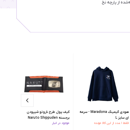
‌شده از پارچه نخ
هودی گیمینگ Maradona - سرمه
کیف پول طرح ناروتو شیپودن
کیف پول
ای سایز L
برجسته Naruto Shippuden
فقط ۱ عدد از این کالا مونده
موجود در انبار
فقط ۱ عدد از این کالا مونده
Wallet
Wallet مدل 3