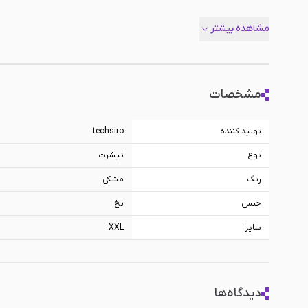
بسیاری از ما لحظات بی‌نظیر و تکرارنشدنی زیادی را در جهان‌های مجا
Orange - مشکی سایز XXL از دسته
پوشاک گیمینگ
، انتخابی بی‌نظ
مشاهده بیشتر
اشک ریخته‌ایم و با پیروزی‌هایشان از ته دل خندیده‌ایم. این پیون
عنوان بخشی از سبک زندگی‌شان به آغوش بکشند و با افتخار آن را به
اما به‌شدت ملموس را به زندگی واقعی‌مان دعوت کنیم و از داشتن ی
هویت و علاقه‌ی خودمان را در دنیای بیرون از مانیتورها نیز زنده نگه 
مشخصات
تولید کننده
techsiro
نوع
تیشرت
رنگ
مشکی
جنس
نخ
سایز
XXL
دیدگاه‌ها