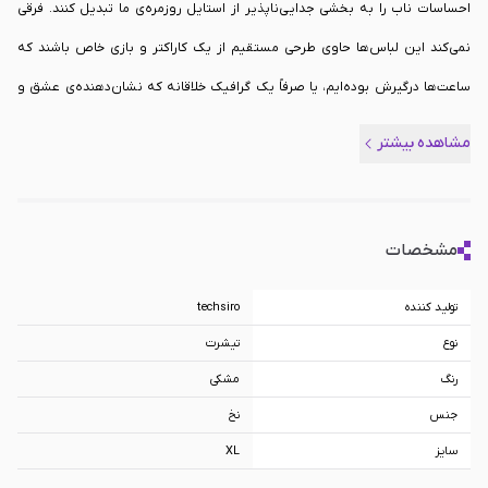
احساسات ناب را به بخشی جدایی‌ناپذیر از استایل روزمره‌ی ما تبدیل کنند. فرقی
نمی‌کند این لباس‌ها حاوی طرحی مستقیم از یک کاراکتر و بازی خاص باشند که
ساعت‌ها درگیرش بوده‌ایم، یا صرفاً یک گرافیک خلاقانه که نشان‌دهنده‌ی عشق و
ارادت خالصانه‌ی ما به تمام این جهان دیجیتال و دوست‌داشتنی است؛ در هر صورت،
مشاهده بیشتر
این تی‌شرت‌ها پلی میان ما و رویاهایمان هستند. تیشرت گیمینگ طرح Half Life -
مشکی سایز XL از دسته
پوشاک گیمینگ
، انتخابی بی‌نظیر برای کسانی محسوب
می‌شوند که می‌خواهند فراتر از یک سرگرمی ساده، دنیای ویدیوگیم را به عنوان
مشخصات
بخشی از سبک زندگی‌شان به آغوش بکشند و با افتخار آن را به تن کنند.
تولید کننده
techsiro
نوع
تیشرت
رنگ
مشکی
جنس
نخ
سایز
XL