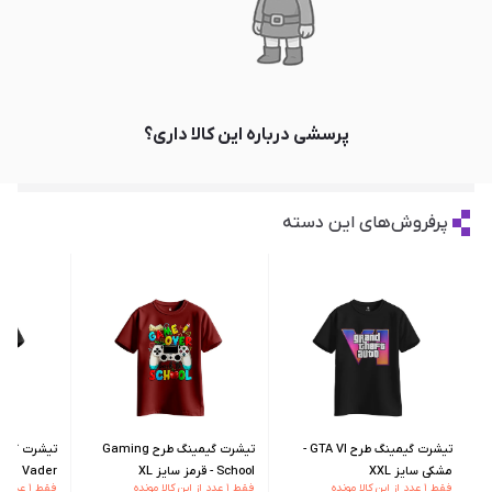
پرسشی درباره این کالا داری؟
پرفروش‌های این دسته
تیشرت گیمینگ طرح GTA VI -
تیشرت گیمینگ طرح Gaming
مشکی سایز XXL
School - قرمز سایز XL
Darth Vader - مشکی سای
فقط ۱ عدد از این کالا مونده
فقط ۱ عدد از این کالا مونده
فقط ۱ عدد از این کالا مونده