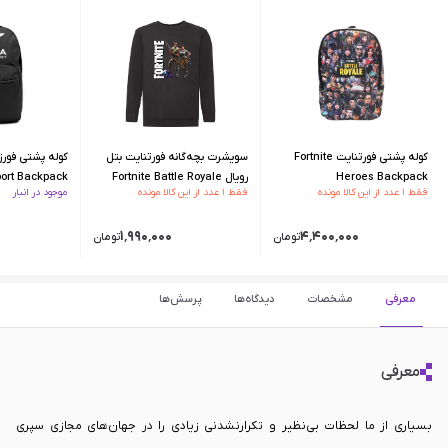
کوله پشتی فورتنایت Fortnite
سویشرت بچه‌گانه فورتنایت بتل
کوله پشتی فورز
Heroes Backpack
رویال Fortnite Battle Royale
port Backpack
فقط ۱ عدد از این کالا مونده
فقط ۱ عدد از این کالا مونده
موجود در انبار
Sweatshirt - 128 CM
۰
۱٬۹۹۰٬۰۰۰
۴٬۴۰۰٬۰۰۰
تومان
تومان
معرفی
مشخصات
دیدگاه‌ها
پرسش‌ها
معرفی
بسیاری از ما لحظات بی‌نظیر و تکرارنشدنی زیادی را در جهان‌های مجازی سپری