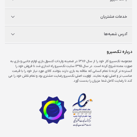
نینتندو
شگفت سیرو
درباره ما
خدمات مشتریان
راه‌های ارتباطی
فروشگاه‌های حضوری
مجله خبری
سوالات متداول
آدرس شعبه‌ها
راهنمای اکانت‌ها
شرایط و ضمانت کالا
شرایط و قوانین
شعبه مرکزی
درباره تک‌سیرو
تهران، ميدان امام خمينی ، ابتدای فردوسی جنوبی ، پاساژ مرکزی ،طبقه همکف ، پلاک ۷
مجموعه تک‌سیرو کار خود را از سال ۱۳۸۶ در ضمینه واردات کنسول بازی، لوازم جانبی و بازی به
صورت عمده شروع کرده است. در سال ۱۳۹۵ سایت تک‌سیرو راه اندازی شد تا فروش خود را
شعبه چارسو
گسترده تر کرده تا تمام کسانی که علاقه به بازی دارند بتوانند کالای مورد نیاز خود را با قیمت
تهران، خیابان جمهوری، تقاطع حافظ، پاساژ چارسو، طبقه منفی یک، پلاک A۴۸
مناسب تر و اصلی تهیه نمایند. اولویت اصلی تک‌سیرو رضایت مشتری بود و تمام تلاش خود را می
کند تا رضایت کامل شما عزیزان را بدست آورد.
شعبه اپال
تهران، شهرک غرب، بلوار فرحزادی، میدان کتاب، مجتمع اپال، طبقه هفت، واحد ۷۳۶