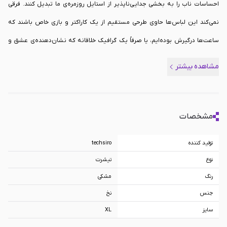
احساسات ناب را به بخشی جدایی‌ناپذیر از استایل روزمره‌ی ما تبدیل کنند. فرقی
نمی‌کند این لباس‌ها حاوی طرحی مستقیم از یک کاراکتر و بازی خاص باشند که
ساعت‌ها درگیرش بوده‌ایم، یا صرفاً یک گرافیک خلاقانه که نشان‌دهنده‌ی عشق و
ارادت خالصانه‌ی ما به تمام این جهان دیجیتال و دوست‌داشتنی است؛ در هر صورت،
مشاهده بیشتر
این تی‌شرت‌ها پلی میان ما و رویاهایمان هستند. تیشرت گیمینگ طرح Metal Gear
- مشکی سایز XL از دسته
پوشاک گیمینگ
، انتخابی بی‌نظیر برای کسانی محسوب
می‌شوند که می‌خواهند فراتر از یک سرگرمی ساده، دنیای ویدیوگیم را به عنوان
مشخصات
بخشی از سبک زندگی‌شان به آغوش بکشند و با افتخار آن را به تن کنند.
تولید کننده
techsiro
نوع
تیشرت
رنگ
مشکی
جنس
نخ
سایز
XL