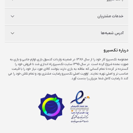
نینتندو
شگفت سیرو
درباره ما
خدمات مشتریان
راه‌های ارتباطی
فروشگاه‌های حضوری
مجله خبری
سوالات متداول
آدرس شعبه‌ها
راهنمای اکانت‌ها
شرایط و ضمانت کالا
شرایط و قوانین
شعبه مرکزی
درباره تک‌سیرو
تهران، ميدان امام خمينی ، ابتدای فردوسی جنوبی ، پاساژ مرکزی ،طبقه همکف ، پلاک ۷
مجموعه تک‌سیرو کار خود را از سال ۱۳۸۶ در ضمینه واردات کنسول بازی، لوازم جانبی و بازی به
صورت عمده شروع کرده است. در سال ۱۳۹۵ سایت تک‌سیرو راه اندازی شد تا فروش خود را
شعبه چارسو
گسترده تر کرده تا تمام کسانی که علاقه به بازی دارند بتوانند کالای مورد نیاز خود را با قیمت
تهران، خیابان جمهوری، تقاطع حافظ، پاساژ چارسو، طبقه منفی یک، پلاک A۴۸
مناسب تر و اصلی تهیه نمایند. اولویت اصلی تک‌سیرو رضایت مشتری بود و تمام تلاش خود را می
کند تا رضایت کامل شما عزیزان را بدست آورد.
شعبه اپال
تهران، شهرک غرب، بلوار فرحزادی، میدان کتاب، مجتمع اپال، طبقه هفت، واحد ۷۳۶