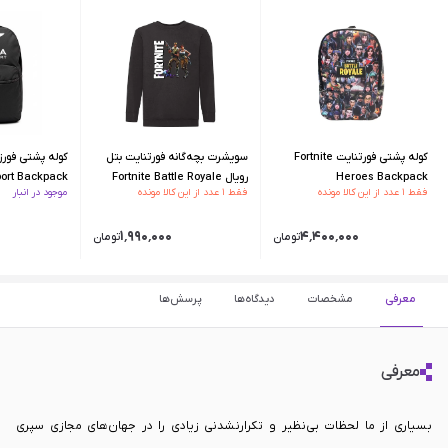
کوله پشتی فورتنایت Fortnite
سویشرت بچه‌گانه فورتنایت بتل
کوله پشتی فورز
Heroes Backpack
رویال Fortnite Battle Royale
port Backpack
فقط ۱ عدد از این کالا مونده
فقط ۱ عدد از این کالا مونده
موجود در انبار
Sweatshirt - 128 CM
۰
۱٬۹۹۰٬۰۰۰
۴٬۴۰۰٬۰۰۰
تومان
تومان
معرفی
مشخصات
دیدگاه‌ها
پرسش‌ها
معرفی
بسیاری از ما لحظات بی‌نظیر و تکرارنشدنی زیادی را در جهان‌های مجازی سپری