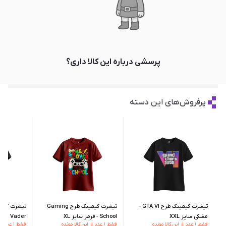
پرسشی درباره این کالا داری؟
پرفروش‌های این دسته
تیشرت گیمینگ طرح GTA VI -
تیشرت گیمینگ طرح Gaming
مشکی سایز XXL
School - قرمز سایز XL
Darth Vader - مشکی سای
فقط ۱ عدد از این کالا مونده
فقط ۱ عدد از این کالا مونده
فقط ۱ عدد از این کالا مونده