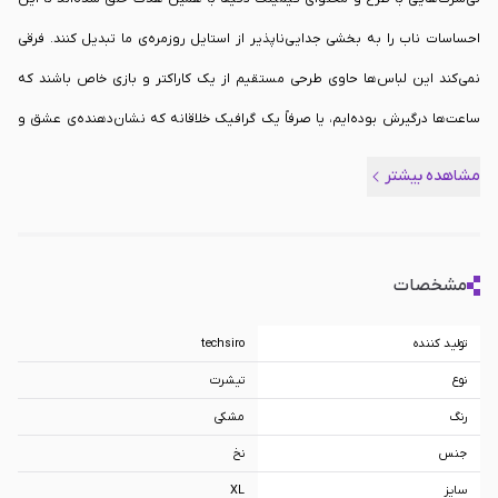
احساسات ناب را به بخشی جدایی‌ناپذیر از استایل روزمره‌ی ما تبدیل کنند. فرقی
نمی‌کند این لباس‌ها حاوی طرحی مستقیم از یک کاراکتر و بازی خاص باشند که
ساعت‌ها درگیرش بوده‌ایم، یا صرفاً یک گرافیک خلاقانه که نشان‌دهنده‌ی عشق و
ارادت خالصانه‌ی ما به تمام این جهان دیجیتال و دوست‌داشتنی است؛ در هر صورت،
مشاهده بیشتر
این تی‌شرت‌ها پلی میان ما و رویاهایمان هستند. تیشرت گیمینگ طرح Game
Over Skeleton - مشکی سایز XL از دسته
پوشاک گیمینگ
، انتخابی بی‌نظیر برای
کسانی محسوب می‌شوند که می‌خواهند فراتر از یک سرگرمی ساده، دنیای ویدیوگیم
مشخصات
را به عنوان بخشی از سبک زندگی‌شان به آغوش بکشند و با افتخار آن را به تن کنند.
تولید کننده
techsiro
نوع
تیشرت
رنگ
مشکی
جنس
نخ
سایز
XL