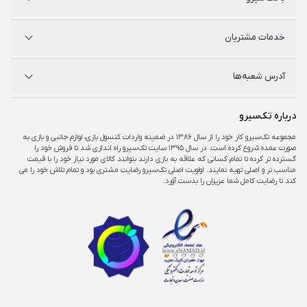
نینتندو
شگفت سیرو
درباره ما
خدمات مشتریان
راه‌های ارتباطی
فروشگاه‌های حضوری
مجله خبری
سوالات متداول
آدرس شعبه‌ها
راهنمای اکانت‌ها
شرایط و ضمانت کالا
شرایط و قوانین
شعبه مرکزی
درباره تک‌سیرو
تهران، ميدان امام خمينی ، ابتدای فردوسی جنوبی ، پاساژ مرکزی ،طبقه همکف ، پلاک ۷
مجموعه تک‌سیرو کار خود را از سال ۱۳۸۶ در ضمینه واردات کنسول بازی، لوازم جانبی و بازی به
صورت عمده شروع کرده است. در سال ۱۳۹۵ سایت تک‌سیرو راه اندازی شد تا فروش خود را
شعبه چارسو
گسترده تر کرده تا تمام کسانی که علاقه به بازی دارند بتوانند کالای مورد نیاز خود را با قیمت
تهران، خیابان جمهوری، تقاطع حافظ، پاساژ چارسو، طبقه منفی یک، پلاک A۴۸
مناسب تر و اصلی تهیه نمایند. اولویت اصلی تک‌سیرو رضایت مشتری بود و تمام تلاش خود را می
کند تا رضایت کامل شما عزیزان را بدست آورد.
شعبه اپال
تهران، شهرک غرب، بلوار فرحزادی، میدان کتاب، مجتمع اپال، طبقه هفت، واحد ۷۳۶