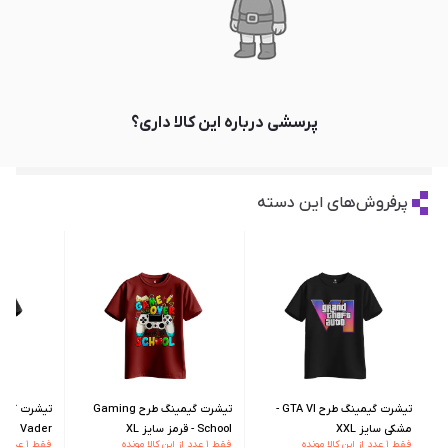
پرسشی درباره این کالا داری؟
پرفروش‌های این دسته
تیشرت گیمینگ طرح GTA VI -
تیشرت گیمینگ طرح Gaming
مشکی سایز XXL
School - قرمز سایز XL
Darth Vader - مشکی سای
فقط ۱ عدد از این کالا مونده
فقط ۱ عدد از این کالا مونده
فقط ۱ عدد از این کالا مونده