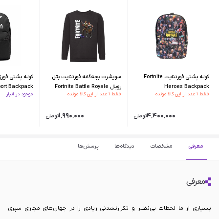
کوله پشتی فورتنایت Fortnite
سویشرت بچه‌گانه فورتنایت بتل
کوله پشتی فورز
Heroes Backpack
رویال Fortnite Battle Royale
port Backpack
فقط ۱ عدد از این کالا مونده
فقط ۱ عدد از این کالا مونده
موجود در انبار
Sweatshirt - 128 CM
۰
۱٬۹۹۰٬۰۰۰
۴٬۴۰۰٬۰۰۰
تومان
تومان
معرفی
مشخصات
دیدگاه‌ها
پرسش‌ها
معرفی
بسیاری از ما لحظات بی‌نظیر و تکرارنشدنی زیادی را در جهان‌های مجازی سپری