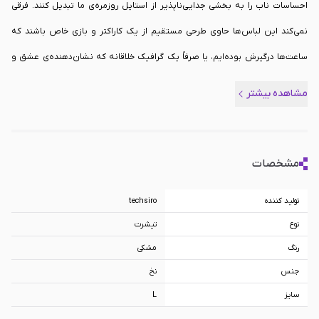
احساسات ناب را به بخشی جدایی‌ناپذیر از استایل روزمره‌ی ما تبدیل کنند. فرقی
نمی‌کند این لباس‌ها حاوی طرحی مستقیم از یک کاراکتر و بازی خاص باشند که
ساعت‌ها درگیرش بوده‌ایم، یا صرفاً یک گرافیک خلاقانه که نشان‌دهنده‌ی عشق و
ارادت خالصانه‌ی ما به تمام این جهان دیجیتال و دوست‌داشتنی است؛ در هر صورت،
مشاهده بیشتر
این تی‌شرت‌ها پلی میان ما و رویاهایمان هستند. تیشرت گیمینگ طرح Minecraft
Comic - مشکی سایز L از دسته
پوشاک گیمینگ
، انتخابی بی‌نظیر برای کسانی
محسوب می‌شوند که می‌خواهند فراتر از یک سرگرمی ساده، دنیای ویدیوگیم را به
مشخصات
عنوان بخشی از سبک زندگی‌شان به آغوش بکشند و با افتخار آن را به تن کنند.
تولید کننده
techsiro
نوع
تیشرت
رنگ
مشکی
جنس
نخ
سایز
L