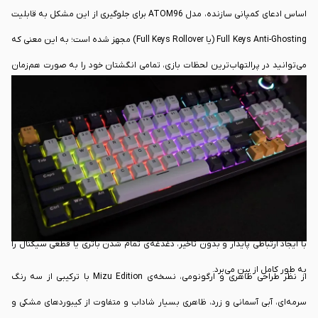
اساس ادعای کمپانی سازنده، مدل ATOM96 برای جلوگیری از این مشکل به قابلیت
Full Keys Anti-Ghosting (یا Full Keys Rollover) مجهز شده است؛ به این معنی که
می‌توانید در پرالتهاب‌ترین لحظات بازی، تمامی انگشتان خود را به صورت هم‌زمان
روی کلیدها فشار دهید و مطمئن باشید تمامی دستورات بدون تداخل یا خطا ثبت
می‌شوند. یکی دیگر از امکانات فیزیکی جذاب و کاربردی که در گوشه‌ی سمت راست و
بالای این کیبورد تعبیه شده، دکمه‌ی چرخشی چندمنظوره (Multi-function Knob)
است. طبق گفته‌ی سازنده، این ولوم چرخشی به شما اجازه می‌دهد تا صدای
موسیقی یا میزان روشنایی نورپردازی RGB را در لحظه و به راحتی کنترل کنید.
اتصال دستگاه نیز از طریق یک کابل باسیم با رابط استاندارد USB انجام می‌شود که
با ایجاد ارتباطی پایدار و بدون تاخیر، دغدغه‌ی تمام شدن باتری یا قطعی سیگنال را
به طور کامل از بین می‌برد.
از نظر طراحی ظاهری و ارگونومی، نسخه‌ی Mizu Edition با ترکیبی از سه رنگ
سرمه‌ای، آبی آسمانی و زرد، ظاهری بسیار شاداب و متفاوت از کیبوردهای مشکی و