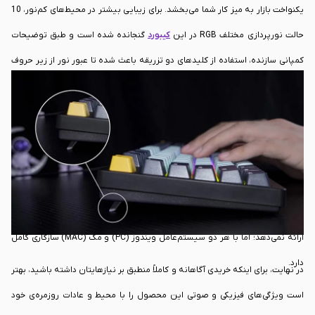
یکنواخت بازار به میز کار شما می‌بخشد. برای زیبایی بیشتر در محیط‌های کم‌نور، 10
حالت نورپردازی مختلف RGB در این
کیبورد
گنجانده شده است و طبق توضیحات
کمپانی سازنده، استفاده از کلیدهای دو تزریقه باعث شده تا عبور نور از زیر حروف
با تعادل و وضوح بیشتری انجام شود. در بخش زیرین بدنه‌ی 720 گرمی دستگاه
نیز پایه‌های قابل تنظیم دو مرحله‌ای طراحی شده است تا بتوانید ارتفاع و زاویه‌ی
قرارگیری کیبورد را بر اساس راحتی مچ دست خود شخصی‌سازی کنید. با این حال، با
توجه به جایگاه اقتصادی و میان‌رده‌ی این محصول، باید محدودیت‌های آن را با
شفافیت در نظر بگیرید: این کیبورد فاقد تکیه‌گاه کف دست است، حروف فارسی به
صورت پیش‌فرض روی کلیدهای آن حک نشده و همچنین قابلیت اتصال بی‌سیم را
ارائه نمی‌دهد؛ اما با هر دو سیستم‌عامل ویندوز (PC) و مک (MAC) سازگاری کامل
دارد.
در نهایت، برای اینکه خریدی آگاهانه و کاملاً منطبق بر نیازهایتان داشته باشید، بهتر
است ویژگی‌های فیزیکی و صوتی این محصول را با محیط و عادات روزمره‌ی خود