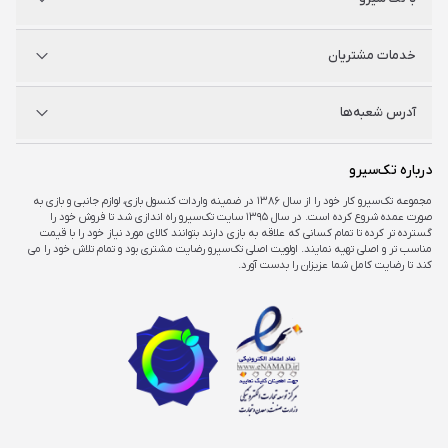
نینتندو
شگفت سیرو
درباره ما
خدمات مشتریان
راه‌های ارتباطی
فروشگاه‌های حضوری
مجله خبری
سوالات متداول
آدرس شعبه‌ها
راهنمای اکانت‌ها
شرایط و ضمانت کالا
شرایط و قوانین
شعبه مرکزی
درباره تک‌سیرو
تهران، ميدان امام خمينی ، ابتدای فردوسی جنوبی ، پاساژ مرکزی ،طبقه همکف ، پلاک ۷
مجموعه تک‌سیرو کار خود را از سال ۱۳۸۶ در ضمینه واردات کنسول بازی، لوازم جانبی و بازی به
صورت عمده شروع کرده است. در سال ۱۳۹۵ سایت تک‌سیرو راه اندازی شد تا فروش خود را
شعبه چارسو
گسترده تر کرده تا تمام کسانی که علاقه به بازی دارند بتوانند کالای مورد نیاز خود را با قیمت
تهران، خیابان جمهوری، تقاطع حافظ، پاساژ چارسو، طبقه منفی یک، پلاک A۴۸
مناسب تر و اصلی تهیه نمایند. اولویت اصلی تک‌سیرو رضایت مشتری بود و تمام تلاش خود را می
کند تا رضایت کامل شما عزیزان را بدست آورد.
شعبه اپال
تهران، شهرک غرب، بلوار فرحزادی، میدان کتاب، مجتمع اپال، طبقه هفت، واحد ۷۳۶