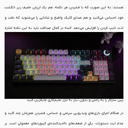
هستند؛ به این صورت که با فشردن هر دکمه، هم یک لرزش خفیف زیر انگشت
خود احساس می‌کنید و هم صدای کلیک واضح و شادابی را می‌شنوید که دقت و
لذت تایپ کردن را افزایش می‌دهد. البته در کمال صداقت باید به این نکته اشاره
کنیم که صدای بلند سوئیچ‌های آبی یک ویژگی ذاتی است و ممکن است در
محیط‌های اداری ساکت، کتابخانه‌ها یا اتاق‌های مشترک، برای اطرافیان کمی ایجاد
مزاحمت کند. با این حال، یکی از مزیت‌های بسیار باارزش این کیبورد در رده‌ی
اقتصادی و میان‌رده، پشتیبانی از قابلیت تعویض سریع سوئیچ‌ها یا همان 3Pin
Hot-Swappable است. این ویژگی کاربردی به شما اجازه می‌دهد تا در آینده، در
صورت خرابی احتمالی یک کلید یا تمایل به تجربه سوئیچ‌های آرام‌تر، سوئیچ‌های 3
پین سازگار را به راحتی و بدون نیاز به ابزار لحیم‌کاری جایگزین کنید.
در هنگام اجرای بازی‌های ویدیویی سرعتی و حساس، فشردن هم‌زمان چند کلید و
عدم ثبت دستورات، یکی از ضعف‌های ناامیدکننده‌ی کیبوردهای معمولی است. بر