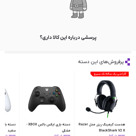
پرسشی درباره این کالا داری؟
پرفروش‌های این دسته
گارانتی یک ساله تک سیرو
هدست گیمینگ ریزر مدل Razer
دسته بازی ایکس‌ باکس XBOX -
BlackShark V2 X
مشکی
سفید
موجود در انبار
موجود در انبار
موجود در انبار