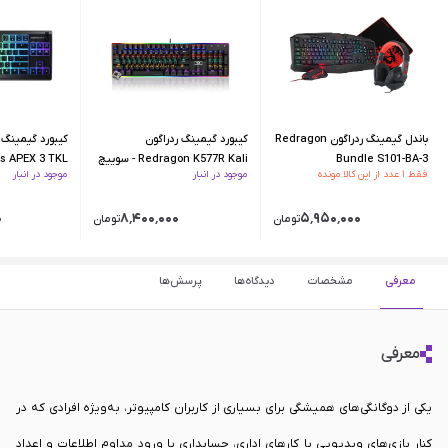
باندل گیمینگ ردراگون Redragon
کیبورد گیمینگ ردراگون
کیبورد گیمینگ
Bundle S101-BA-3
Redragon K577R Kali - سوییچ
es APEX 3 TKL
فقط ۱ عدد از این کالا مونده
موجود در انبار
موجود در انبار
قهوه ای
۰
۸٬۴۰۰٬۰۰۰
۵٬۹۵۰٬۰۰۰
تومان
تومان
معرفی
مشخصات
دیدگاه‌ها
پرسش‌ها
معرفی
یکی از دوگانگی‌های همیشگی برای بسیاری از کاربران کامپیوتر، به‌ویژه افرادی که در
کنار بازی‌های ویدیویی با کارهای اداری، حسابداری یا ورود مداوم اطلاعات و اعداد