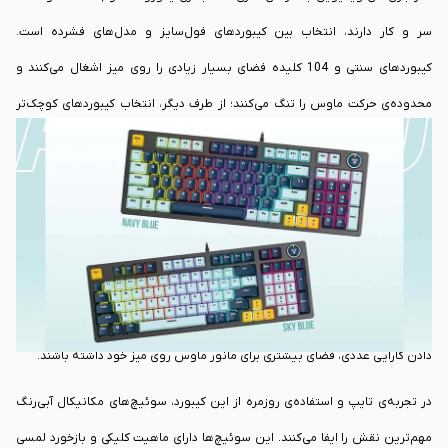
سر و کار دارند، انتخاب بین کیبوردهای فول‌سایز و مدل‌های فشرده است.
کیبوردهای سنتی و 104 کلیده فضای بسیار زیادی را روی میز اشغال می‌کنند و
محدوده‌ی حرکت ماوس را تنگ می‌کنند؛ از طرف دیگر، انتخاب کیبوردهای کوچک‌تر
معمولاً به معنای فدا کردن بخش بسیار کاربردی اعداد است. کیبورد گیمینگ فنتک
مدل
Fantech
ATOM96 Mizu Edition با سوئیچ‌های آبی، دقیقاً برای حل همین
چالش و ایجاد یک تعادل هوشمندانه طراحی شده است. این محصول با چیدمان
فشرده‌ی 96 کلیدی خود، موفق شده تا بخش نام‌پد و کلیدهای حیاتی را حفظ کند،
اما در عین حال ابعاد کلی بدنه را به شکل قابل‌توجهی نسبت به مدل‌های استاندارد
کاهش دهد؛ انتخابی منطقی و میان‌رده برای افرادی که می‌خواهند بدون از دست
دادن کارایی عددی، فضای بیشتری برای مانور ماوس روی میز خود داشته باشند.
در تجربه‌ی تایپ و استفاده‌ی روزمره از این کیبورد، سوئیچ‌های مکانیکال آبی‌رنگ
مهم‌ترین نقش را ایفا می‌کنند. این سوئیچ‌ها دارای ماهیت کلیکی و بازخورد لمسی