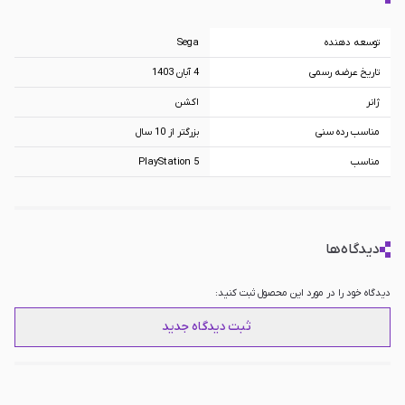
نوستالژیک به نقش اول این بازی نگاه کنند. البته کودکان نیز می توانند با این
توسعه دهنده
Sega
بازی ارتباط برقرار کنند.
تاریخ عرضه رسمی
4 آبان 1403
بازی Sonic X Shadow Generations یک بازی جذاب است که می تواند سفری جدید
ژانر
اکشن
را با یک شخصیت نوستالژیک برای شما آغاز کند. همه چیز در این بازی دست به
مناسب رده سنی
بزرگتر از 10 سال
دست هم داده است تا گیمر بتواند احساس بسیار خوبی را از اجرای این بازی داشته
مناسب
PlayStation 5
باشد.
دیدگاه‌ها
دیدگاه خود را در مورد این محصول ثبت کنید:
ثبت دیدگاه جدید