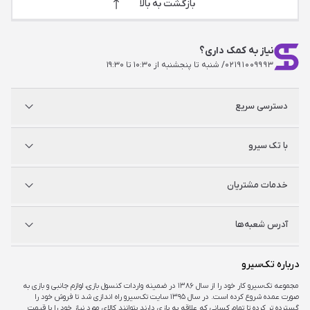
بازگشت به بالا
نیاز به کمک داری؟
۰۲۱۹۱۰۰۹۹۹۳
/ شنبه تا پنجشنبه از ۱۰:۳۰ تا ۱۹:۳۰
دسترسی سریع
پلی استیشن
با تک سیرو
ایکس‌باکس
نینتندو
شگفت سیرو
درباره ما
خدمات مشتریان
راه‌های ارتباطی
فروشگاه‌های حضوری
مجله خبری
سوالات متداول
آدرس شعبه‌ها
راهنمای اکانت‌ها
شرایط و ضمانت کالا
شرایط و قوانین
شعبه مرکزی
درباره تک‌سیرو
تهران، ميدان امام خمينی ، ابتدای فردوسی جنوبی ، پاساژ مرکزی ،طبقه همکف ، پلاک ۷
مجموعه تک‌سیرو کار خود را از سال ۱۳۸۶ در ضمینه واردات کنسول بازی، لوازم جانبی و بازی به
صورت عمده شروع کرده است. در سال ۱۳۹۵ سایت تک‌سیرو راه اندازی شد تا فروش خود را
شعبه چارسو
گسترده تر کرده تا تمام کسانی که علاقه به بازی دارند بتوانند کالای مورد نیاز خود را با قیمت