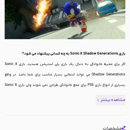
بازی Sonic X Shadow Generations به چه کسانی پیشنهاد می شود؟
اگر برای محیط خانوادگی به دنبال یک بازی پلی استیشن هستید، بازی Sonic X
Shadow Generations می تواند انتخابی بسیار مناسب برای شما باشد. در واقع
بسیاری از انواع بازی PS5 برای جمع خانوادگی طراحی نمی شوند ولی بازی Sonic X
Shadow Generations نسبت به سایر بازی های این کنسول متفاوت بوده و می
مشاهده بیشتر
تواند شما را به خود درگیر کند. پس در صورتی که به دنبال یک بازی جذاب هستید،
این
بازی PS5
می تواند یک انتخاب خوب برای سرگرمی های خانوادگی و دوستان
باشد. کسانی که با سونیک خاطره دارند نیز می توانند به عنوان یک شخصیت
مشخصات