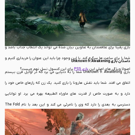
دارید که گرچه از لحاظ گیم پلی شاید کمی ضعیف باشد ولی به دلیل نقاط قوتی که
در ادامه به بررسی آن ها می پردازیم یک عنوان قابل توجه برای شما خواهد بود.
بازی Unknown 9: Awakening را شاید بزرگترین عنوان بازی دانست که با الهام از
بازی هایی همچون The Last of Us و همچنین God of War طراحی شده است. این
بازی یقینا برای علاقمندان به عناوین بیان شده می تواند یک انتخاب جذاب باشد و
شما را برای ساعت ها سرگرم کند. با این وجود چرا باید این عنوان را خریداری کنیم و
داستان بازی Unknown 9: Awakening
اصولا ویژگی های اصلی این
بازی PS5
برای این کنسول نسل نهم چیست؟
بازی Unknown 9: Awakening شما را به دنیایی می برد که در اوایل قرن بیستم
اتفاق می افتد. شما باید نقش هارونا را بازی کنید. یک زن که رازهای خاص خود را
دارد و به صورت خاص از قدرت های ماوراء الطبیعه بهره می برد. او توانایی
دسترسی به بعدی را دارد که وی را نامرئی می کند و این بعد با نام The Fold
شناخته می شود. همچنین شما می توانید از قابلیت های ناپدید شدن، کنترل ذهن
و حرکت اشیاء استفاده کنید. حتی برای این که گاها دشمنان خود را شکست دهید