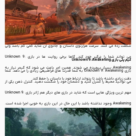
می توانید وارد بدن آن ها شوید.
دنیای بازی Unknown 9: Awakening بسیار جذاب به نظر می رسد. تاریخ، اسرار
مخفی و سایر ویژگی هایی که در این بازی روی می دهند شما را برای ساعت ها به
خود درگیر خواهند کرد. با این وجود زمینه های جذاب داستان هر لحظه شما را
شگفت زده می کنند. سرعت هزارتوی داستان و جادوی آن شاید کمی کم باشد ولی
می تواند شما را درگیر خود کند. گاها برخی روایت ها در بازی Unknown 9:
گیم پلی بازی Unknown 9: Awakening
Awakening بسیار پیچیده می شوند. همین امر باعث می شود که گیمر نیاز به
بازی Unknown 9: Awakening به شما قدرت های فراطبیعی زیادی را می دهد. شما
دقت زیادی داشته باشد تا بتواند ارتباط خود با داستان را حفظ کند.
می توانید محیط را کنترل کنید و دشمنان خود را شکست دهید. کنترل ذهن یکی از
مهم ترین ویژگی هایی است که شاید در بازی های دیگر هم ژانر بازی Unknown 9:
Awakening وجود نداشته باشد با این حال در این بازی به خوبی اجرا شده است.
قابلیت های زیاد بازی شاید در ابتدای راه بتوانند شما را به خود جذب کنند. اما باید
دقت داشته باشید که تمامی قابلیت ها در این
بازی
به صورت یکجا ارائه می شوند