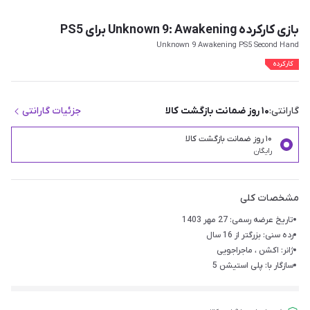
بازی کارکرده Unknown 9: Awakening برای PS5
Unknown 9 Awakening PS5 Second Hand
کارکرده
گارانتی:
۱۰ روز ضمانت بازگشت کالا
جزئیات گارانتی
۱۰ روز ضمانت بازگشت کالا
رایگان
مشخصات کلی
تاریخ عرضه رسمی: 27 مهر 1403
رده سنی: بزرگتر از 16 سال
ژانر: اکشن ، ماجراجویی
سازگار با: پلی استیشن 5