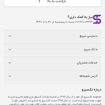
بازگشت به بالا
نیاز به کمک داری؟
۰۲۱۹۱۰۰۹۹۹۳
/ شنبه تا پنجشنبه از ۱۰:۳۰ تا ۱۹:۳۰
دسترسی سریع
پلی استیشن
با تک سیرو
ایکس‌باکس
نینتندو
شگفت سیرو
درباره ما
خدمات مشتریان
راه‌های ارتباطی
فروشگاه‌های حضوری
مجله خبری
سوالات متداول
آدرس شعبه‌ها
راهنمای اکانت‌ها
شرایط و ضمانت کالا
شرایط و قوانین
شعبه مرکزی
درباره تک‌سیرو
تهران، ميدان امام خمينی ، ابتدای فردوسی جنوبی ، پاساژ مرکزی ،طبقه همکف ، پلاک ۷
مجموعه تک‌سیرو کار خود را از سال ۱۳۸۶ در ضمینه واردات کنسول بازی، لوازم جانبی و بازی به
صورت عمده شروع کرده است. در سال ۱۳۹۵ سایت تک‌سیرو راه اندازی شد تا فروش خود را
شعبه چارسو
گسترده تر کرده تا تمام کسانی که علاقه به بازی دارند بتوانند کالای مورد نیاز خود را با قیمت