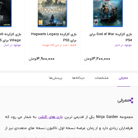
بازی کارکرده God of War برای
بازی کارکرده Hogwarts Legacy
بازی 
PS4
برای PS5
Village برای PS5
موجود در انبار
فقط ۱ عدد از این کالا مونده
موجود در انبار
۴٬۹۰۰٬۰۰۰
۳٬۲۰۰٬۰۰۰
تومان
تومان
معرفی
مشخصات
دیدگاه‌ها
پرسش‌ها
معرفی
مجموعه Ninja Gaiden یکی از قدیمی ترین
بازی های اکشن
به شمار می رود که
طرفداران زیادی دارد و از زمان عرضه نسخه اول تاکنون نسخه های متعددی نیز از