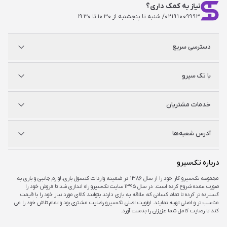
نیاز به کمک داری؟
۰۲۱۹۱۰۰۹۹۹۳
/ شنبه تا پنجشنبه از ۱۰:۳۰ تا ۱۹:۳۰
دسترسی سریع
پلی استیشن
با تک سیرو
ایکس‌باکس
نینتندو
شگفت سیرو
درباره ما
خدمات مشتریان
راه‌های ارتباطی
فروشگاه‌های حضوری
مجله خبری
سوالات متداول
آدرس شعبه‌ها
راهنمای اکانت‌ها
شرایط و ضمانت کالا
شرایط و قوانین
شعبه مرکزی
درباره تک‌سیرو
تهران، ميدان امام خمينی ، ابتدای فردوسی جنوبی ، پاساژ مرکزی ،طبقه همکف ، پلاک ۷
مجموعه تک‌سیرو کار خود را از سال ۱۳۸۶ در ضمینه واردات کنسول بازی، لوازم جانبی و بازی به
صورت عمده شروع کرده است. در سال ۱۳۹۵ سایت تک‌سیرو راه اندازی شد تا فروش خود را
شعبه چارسو
گسترده تر کرده تا تمام کسانی که علاقه به بازی دارند بتوانند کالای مورد نیاز خود را با قیمت
تهران، خیابان جمهوری، تقاطع حافظ، پاساژ چارسو، طبقه منفی یک، پلاک A۴۸
مناسب تر و اصلی تهیه نمایند. اولویت اصلی تک‌سیرو رضایت مشتری بود و تمام تلاش خود را می
کند تا رضایت کامل شما عزیزان را بدست آورد.
شعبه اپال
تهران، شهرک غرب، بلوار فرحزادی، میدان کتاب، مجتمع اپال، طبقه هفت، واحد ۷۳۶