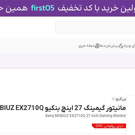
ی ویژه
پیش‌خریدها
مجله خبری
بن‌کیو
مانیتور گیمینگ 27 اینچ بنکیو Benq MOBIUZ EX2710Q
Benq MOBIUZ EX2710Q 27 inch Gaming Monitor
دارای رزولوشن QHD