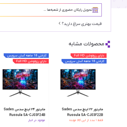
تحویل رایگان حضوری از شعبه‌ها ...
قیمت بهتری سراغ دارید؟
محصولات مشابه
دارای رزولوشن Full HD
گارانتی 18 ماهه آسان سرویس
گارانتی 18 ماهه آسان سرویس
دارای رزولوشن Full HD
مانیتور ۲۲ اینچ سدس Sades
مانیتور ۲۴ اینچ سدس Sades
Russula SA-CJ03F24B
Russula SA-CJ03F22B
فقط ۱ عدد از این کالا مونده
موجود در انبار