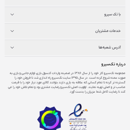
پلی استیشن
با تک سیرو
ایکس‌باکس
نینتندو
شگفت سیرو
درباره ما
خدمات مشتریان
راه‌های ارتباطی
فروشگاه‌های حضوری
مجله خبری
سوالات متداول
آدرس شعبه‌ها
راهنمای اکانت‌ها
شرایط و ضمانت کالا
شرایط و قوانین
شعبه مرکزی
درباره تک‌سیرو
تهران، ميدان امام خمينی ، ابتدای فردوسی جنوبی ، پاساژ مرکزی ،طبقه همکف ، پلاک ۷
مجموعه تک‌سیرو کار خود را از سال ۱۳۸۶ در ضمینه واردات کنسول بازی، لوازم جانبی و بازی به
صورت عمده شروع کرده است. در سال ۱۳۹۵ سایت تک‌سیرو راه اندازی شد تا فروش خود را
شعبه چارسو
گسترده تر کرده تا تمام کسانی که علاقه به بازی دارند بتوانند کالای مورد نیاز خود را با قیمت
تهران، خیابان جمهوری، تقاطع حافظ، پاساژ چارسو، طبقه منفی یک، پلاک A۴۸
مناسب تر و اصلی تهیه نمایند. اولویت اصلی تک‌سیرو رضایت مشتری بود و تمام تلاش خود را می
کند تا رضایت کامل شما عزیزان را بدست آورد.
شعبه اپال
تهران، شهرک غرب، بلوار فرحزادی، میدان کتاب، مجتمع اپال، طبقه هفت، واحد ۷۳۶