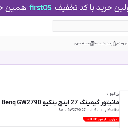
ی ویژه
پیش‌خریدها
مجله خبری
بن‌کیو
مانیتور گیمینگ 27 اینچ بنکیو Benq GW2790
Benq GW2790 27 inch Gaming Monitor
دارای رزولوشن Full HD