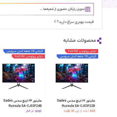
تحویل رایگان حضوری از شعبه‌ها ...
قیمت بهتری سراغ دارید؟
محصولات مشابه
دارای رزولوشن Full HD
گارانتی 18 ماهه آسان سرویس
گارانتی 18 ماهه آسان سرویس
دارای رزولوشن Full HD
مانیتور ۲۲ اینچ سدس Sades
مانیتور ۲۴ اینچ سدس Sades
Russula SA-CJ03F24B
Russula SA-CJ03F22B
فقط ۱ عدد از این کالا مونده
موجود در انبار