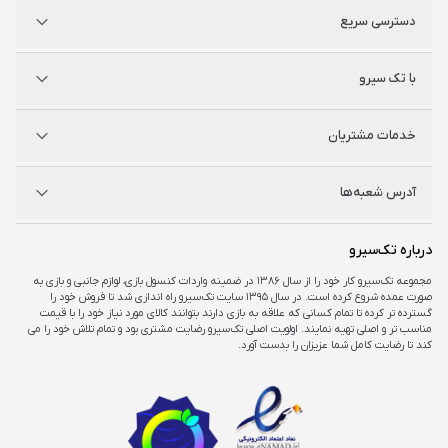
دسترسی سریع
پلی استیشن
با تک سیرو
ایکس‌باکس
نینتندو
شگفت سیرو
درباره ما
خدمات مشتریان
راه‌های ارتباطی
فروشگاه‌های حضوری
مجله خبری
سوالات متداول
آدرس شعبه‌ها
راهنمای اکانت‌ها
شرایط و ضمانت کالا
شرایط و قوانین
شعبه مرکزی
درباره تک‌سیرو
تهران، ميدان امام خمينی ، ابتدای فردوسی جنوبی ، پاساژ مرکزی ،طبقه همکف ، پلاک ۷
مجموعه تک‌سیرو کار خود را از سال ۱۳۸۶ در ضمینه واردات کنسول بازی، لوازم جانبی و بازی به
صورت عمده شروع کرده است. در سال ۱۳۹۵ سایت تک‌سیرو راه اندازی شد تا فروش خود را
شعبه چارسو
گسترده تر کرده تا تمام کسانی که علاقه به بازی دارند بتوانند کالای مورد نیاز خود را با قیمت
تهران، خیابان جمهوری، تقاطع حافظ، پاساژ چارسو، طبقه منفی یک، پلاک A۴۸
مناسب تر و اصلی تهیه نمایند. اولویت اصلی تک‌سیرو رضایت مشتری بود و تمام تلاش خود را می
کند تا رضایت کامل شما عزیزان را بدست آورد.
شعبه اپال
تهران، شهرک غرب، بلوار فرحزادی، میدان کتاب، مجتمع اپال، طبقه هفت، واحد ۷۳۶