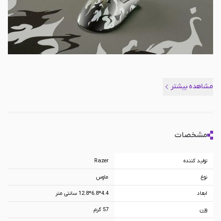
مشاهده بیشتر
مشخصات
تولید کننده
Razer
نوع
ماوس
ابعاد
4.4*6.8*12.8 سانتی متر
وزن
57 گرم