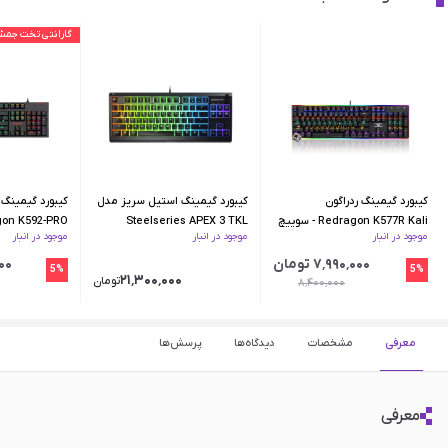
گارانتی تخت جمش
کیبورد گیمینگ ردراگون
کیبورد گیمینگ استیل سریز مدل
کیبورد گیمینگ 
Redragon K577R Kali - سوییچ
Steelseries APEX 3 TKL
موجود در انبار
موجود در انبار
موجود در انبار
قهوه ای
آبی
۷٬۹۹۰٬۰۰۰ تومان
٬۰۰۰
5%
5%
۲۱٬۳۰۰٬۰۰۰
تومان
۸٬۴۰۰٬۰۰۰
معرفی
مشخصات
دیدگاه‌ها
پرسش‌ها
معرفی