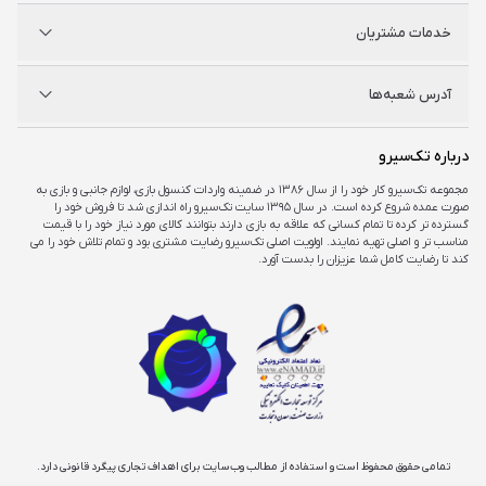
شگفت سیرو
درباره ما
خدمات مشتریان
راه‌های ارتباطی
فروشگاه‌های حضوری
مجله خبری
سوالات متداول
آدرس شعبه‌ها
راهنمای اکانت‌ها
شرایط و ضمانت کالا
شرایط و قوانین
شعبه مرکزی
درباره تک‌سیرو
تهران، ميدان امام خمينی ، ابتدای فردوسی جنوبی ، پاساژ مرکزی ،طبقه همکف ، پلاک ۷
مجموعه تک‌سیرو کار خود را از سال ۱۳۸۶ در ضمینه واردات کنسول بازی، لوازم جانبی و بازی به
صورت عمده شروع کرده است. در سال ۱۳۹۵ سایت تک‌سیرو راه اندازی شد تا فروش خود را
شعبه چارسو
گسترده تر کرده تا تمام کسانی که علاقه به بازی دارند بتوانند کالای مورد نیاز خود را با قیمت
تهران، خیابان جمهوری، تقاطع حافظ، پاساژ چارسو، طبقه منفی یک، پلاک A۴۸
مناسب تر و اصلی تهیه نمایند. اولویت اصلی تک‌سیرو رضایت مشتری بود و تمام تلاش خود را می
کند تا رضایت کامل شما عزیزان را بدست آورد.
شعبه اپال
تهران، شهرک غرب، بلوار فرحزادی، میدان کتاب، مجتمع اپال، طبقه هفت، واحد ۷۳۶
تمامی حقوق محفوظ است و استفاده از مطالب وب‌سایت برای اهداف تجاری پیگرد قانونی دارد.