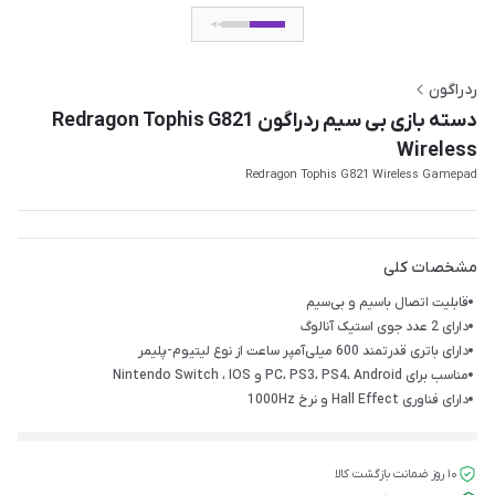
ردراگون
دسته بازی بی سیم ردراگون Redragon Tophis G821
Wireless
Redragon Tophis G821 Wireless Gamepad
مشخصات کلی
قابلیت اتصال باسیم و بی‌سیم
دارای 2 عدد جوی استیک آنالوگ
دارای باتری قدرتمند 600 میلی‌آمپر ساعت از نوع لیتیوم-پلیمر
مناسب برای PC، PS3، PS4، Android و Nintendo Switch ، IOS
دارای فناوری Hall Effect و نرخ 1000Hz
۱۰ روز ضمانت بازگشت کالا