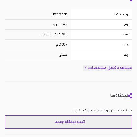
تولید کننده
Redragon
نوع
دسته بازی
ابعاد
8*19*14 سانتی متر
وزن
337 گرم
رنگ
مشکی
نوع اتصال
بی سیم, باسیم
مشاهده کامل مشخصات
نوع رابط
دانگل USB
سایر امکانات
دارای باتری 600 میلی‌آمپر ساعت ( لیتیم-
پلیمر ), دارای 2 عدد جوی استیک آنالوگ,
دیدگاه‌ها
دارای ۱۹ دکمه, دارای فناوری Hall Effect و
نرخ 1000Hz
مناسب
PC, Android, PS3, Playstation 4,
دیدگاه خود را در مورد این محصول ثبت کنید:
Nintendo Switch, IOS
ثبت دیدگاه جدید