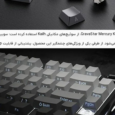
GravaStar در طراحی کیبورد بی سیم گیمینگ گراواستار GravaStar Mercury K1 Wireless، از سوئیچ
ا و با مدل دلخواه خود جایگزین کنید. این قابلیت هم یک گام جدی‌ برای ش
بیشتر کیبوردهای موجود در بازار به حساب می‌آید. همچنین ب
شی از تایپ را جذب کنند. در نتیجه شما کم سر و صداترین تجربه حرفه‌ای گی