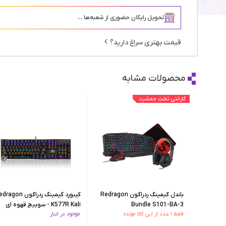
تحویل رایگان حضوری از شعبه‌ها ...
قیمت بهتری سراغ دارید؟
محصولات مشابه
گارانتی تخت جمشید
باندل گیمینگ ردراگون Redragon
کیبورد گیمینگ ردراگون gon
Bundle S101-BA-3
K577R Kali - سوییچ قهوه ای
فقط ۱ عدد از این کالا مونده
موجود در انبار