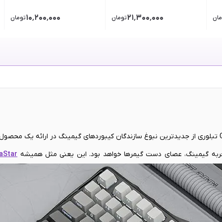
۱۰٬۲۰۰٬۰۰۰
۲۱٬۳۰۰٬۰۰۰
مان
تومان
تومان
کیبورد بی سیم گیمینگ گراواستار GravaStar Mercury K1 Wireless تبلوری از جدیدترین نبوغ سازندگان کیبوردهای گیمینگ در ار
تجربه گیمینگ، عصای دست گیمرها خواهد بود. این یعنی مثل همیشه
aStar
؛ یک ظاهر فانتزی در کنار عملکردی که حتی می‌تواند برای برندهای معروف
ن گفت قیمت تمام شده این محصول به نسبت امکانات و قابلیت‌هایی که ارائه
 هم به دنبال یک محصول تمام و کمال هستید، خرید کیبورد بی سیم گیم