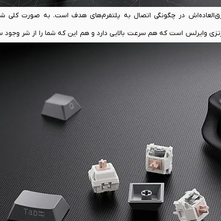
ویژگی‌های Mercury K1 Wireless، انعطاف خارق‌العاده‌اش در چگونگی اتصال به پلتفرم‌های هدف است. به صور
ه پلتفرم هدف متصل شوید. حالت اول اتصال 2.4 گیگاهرتزی وایرلس است که هم سرعت بالایی دارد و هم این که شما را از
ت کمتری که دارد، می‌تواند برای مصارف‌های عادی جوابگو باشد و صدالبته 
کیبورد
را به لپ‌تاپ گیمین
ان دستگاه‌ها جابه‌جا شوید. خوشبختانه این کیبورد از نظر باتری هم حرف‌
800 میلی آمپر ساعت خودش توانایی نگهداری شارژ برای چندین روز استفاده فشرده را داراست. ناگفت