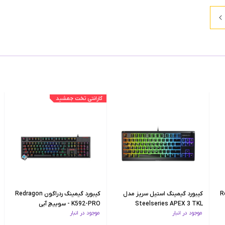
گارانتی تخت جمشید
Redra
کیبورد گیمینگ استیل سریز مدل
کیبورد گیمینگ ردراگون Redragon
Steelseries APEX 3 TKL
K592-PRO - سوییچ آبی
موجود در انبار
موجود در انبار