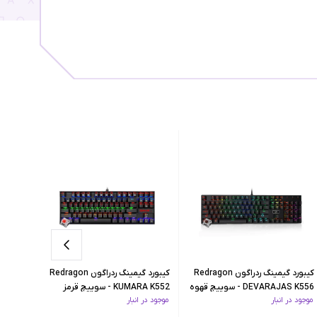
کیبورد گیمینگ ردراگون Redragon
کیبورد گیمینگ ردراگون Redragon
DEVARAJAS K556 - سوییچ قهوه
KUMARA K552 - سوییچ قرمز
9 Mini
موجود در انبار
موجود در انبار
فقط ۱ عدد از این کالا مونده
ای