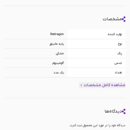
مشخصات
تولید کننده
Redragon
نوع
پایه مانیتور
رنگ
مشکی
جنس
آلومینیوم
تعداد
یک عدد
سایر امکانات
مناسب برای مانیتور 13 تا 32 اینچ, ظرفیت
مشاهده کامل مشخصات
تحمل وزن 2 تا 8 کیلوگرم, قابلیت چرخش
360 درجه, دارای قابلیت چرخش با چرخش
360°، زاویه افقی 180°، شیب بالا 90° و پایین
45°, دارای حداکثر طول بازو 49 سانتی‌متر,
دارای استاندارد نصب 75×75 و 100×100
میلی‌متر, دارای فنر بازو گازی
دیدگاه‌ها
دیدگاه خود را در مورد این محصول ثبت کنید: