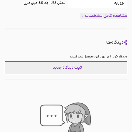
نوع رابط
دانگل USB, جک 3.5 میلی متری
نوع صدا
7.1 کانال
مشاهده کامل مشخصات
قطر درایور
53 میلی‌متر
محدوده فرکانس هدفون
100~10KHz
دیدگاه‌ها
حساسیت
111±3dB
سایر امکانات
دارای میکروفون با قابلیت حذف نویز, دارای
تکنولوژی صدای فراگیر 7.1, دارای نورپردازی
دیدگاه خود را در مورد این محصول ثبت کنید:
RGB
ثبت دیدگاه جدید
مناسب
PC, Playstation 4, XBOX, Nintendo
Switch, Mobile