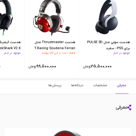
هدست سونی مدل PULSE 3D
هدست Thrustmaster مدل
برای PS5 - سفید
T.Racing Scuderia Ferrari
ckShark V2 X
موجود در انبار
فقط ۱ عدد از این کالا مونده
موجود در انبار
Edition
۰
۹۹٬۵۰۰٬۰۰۰
۲۵٬۵۰۰٬۰۰۰
تومان
تومان
معرفی
مشخصات
دیدگاه‌ها
پرسش‌ها
معرفی