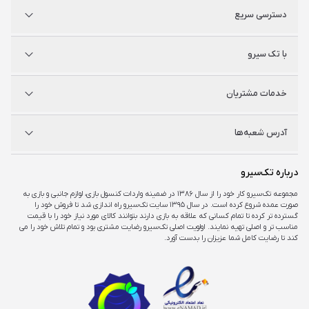
دسترسی سریع
پلی استیشن
با تک سیرو
ایکس‌باکس
نینتندو
شگفت سیرو
درباره ما
خدمات مشتریان
راه‌های ارتباطی
فروشگاه‌های حضوری
مجله خبری
سوالات متداول
آدرس شعبه‌ها
راهنمای اکانت‌ها
شرایط و ضمانت کالا
شرایط و قوانین
شعبه مرکزی
درباره تک‌سیرو
تهران، ميدان امام خمينی ، ابتدای فردوسی جنوبی ، پاساژ مرکزی ،طبقه همکف ، پلاک ۷
مجموعه تک‌سیرو کار خود را از سال ۱۳۸۶ در ضمینه واردات کنسول بازی، لوازم جانبی و بازی به
صورت عمده شروع کرده است. در سال ۱۳۹۵ سایت تک‌سیرو راه اندازی شد تا فروش خود را
شعبه چارسو
گسترده تر کرده تا تمام کسانی که علاقه به بازی دارند بتوانند کالای مورد نیاز خود را با قیمت
تهران، خیابان جمهوری، تقاطع حافظ، پاساژ چارسو، طبقه منفی یک، پلاک A۴۸
مناسب تر و اصلی تهیه نمایند. اولویت اصلی تک‌سیرو رضایت مشتری بود و تمام تلاش خود را می
کند تا رضایت کامل شما عزیزان را بدست آورد.
شعبه اپال
تهران، شهرک غرب، بلوار فرحزادی، میدان کتاب، مجتمع اپال، طبقه هفت، واحد ۷۳۶