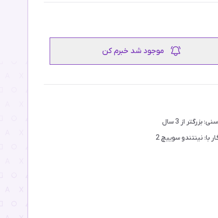
موجود شد خبرم کن
ی: بزرگتر از 3 سال
ر با: نینتندو سوییچ 2