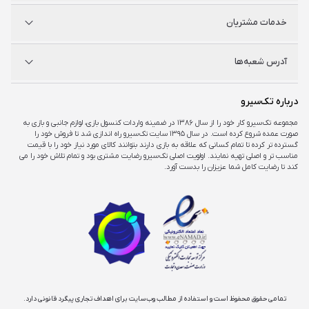
شگفت سیرو
درباره ما
خدمات مشتریان
راه‌های ارتباطی
فروشگاه‌های حضوری
مجله خبری
سوالات متداول
آدرس شعبه‌ها
راهنمای اکانت‌ها
شرایط و ضمانت کالا
شرایط و قوانین
شعبه مرکزی
درباره تک‌سیرو
تهران، ميدان امام خمينی ، ابتدای فردوسی جنوبی ، پاساژ مرکزی ،طبقه همکف ، پلاک ۷
مجموعه تک‌سیرو کار خود را از سال ۱۳۸۶ در ضمینه واردات کنسول بازی، لوازم جانبی و بازی به
صورت عمده شروع کرده است. در سال ۱۳۹۵ سایت تک‌سیرو راه اندازی شد تا فروش خود را
شعبه چارسو
گسترده تر کرده تا تمام کسانی که علاقه به بازی دارند بتوانند کالای مورد نیاز خود را با قیمت
تهران، خیابان جمهوری، تقاطع حافظ، پاساژ چارسو، طبقه منفی یک، پلاک A۴۸
مناسب تر و اصلی تهیه نمایند. اولویت اصلی تک‌سیرو رضایت مشتری بود و تمام تلاش خود را می
کند تا رضایت کامل شما عزیزان را بدست آورد.
شعبه اپال
تهران، شهرک غرب، بلوار فرحزادی، میدان کتاب، مجتمع اپال، طبقه هفت، واحد ۷۳۶
تمامی حقوق محفوظ است و استفاده از مطالب وب‌سایت برای اهداف تجاری پیگرد قانونی دارد.